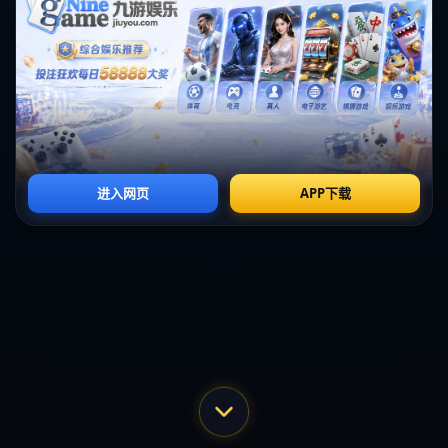
的反击火力，保证了最终的胜利。**这样的策略体现了未雨绸缪的赛前
战略准备与临场机智的完美结合。**
### 宫耸的深度洞察
宫耸的观点不仅仅停留在单场赛事的胜败上，他更强调了中国足球在培
养球员综合素质以及团队整体协作之上的进步。他指出，**只有通过科
学的方法和细致的准备，才能在竞争激烈的国际赛事中立于不败之地。
**
从关乎国足与印尼这场关键比赛的胜利中，我们得到的不仅仅是欢呼与
掌声，还有对**体育竞技背后“剧本型赛事”的深刻理解**。这种理解将为
未来的比赛提供有力的借鉴与参考。
上一篇：瓦拉内专访(中)：我本不该踢世界杯附加赛，它让我缺阵两个月
下一篇： 门将杰克-波特成为阿森纳队史正赛最年轻首发
Copyright 2024
开云·KAIYUN「中国」官方网站 - 智慧互联
All Rights by
kaiyun