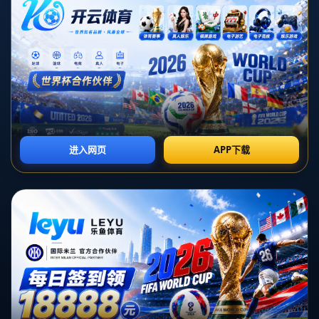
些关键比赛之后，球迷们的情绪会随着胜负结果的不同而呈现激烈的波
动，从而引发不必要的冲突。
关于这一现象，不得不提到的**是比利时的历史**。比利时各地存在着
不同的语言和文化，这也在一定程度上影响到球迷群体的构成与特点。
球迷之间可能因地域、语言和文化差异产生摩擦，而足球比赛成为了释
放这些矛盾的导火索。**因此，理解球迷骚乱背后的多元成因，对于解
决这一问题至关重要**。