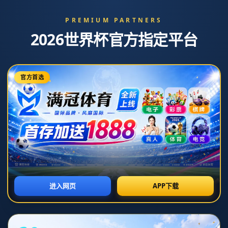
首页
>
新闻中心
新闻中心
比利时再次出现球迷骚乱
发布时间：2026-07-07T07:30:26+08:00
**比利时再次出现球迷骚乱：足球激情背后的隐忧**
近年来，**比利时足球**在国际舞台上表现出色，吸引了大批球迷的关
注。然而，激情四溢的球场背后，却隐藏着燃眉之急的问题——**球迷
骚乱**。最近的一场骚乱再次引发了人们对这个复杂问题的讨论和思
考。
首先，了解到比利时球迷骚乱频发的背景极为重要。作为足球发达国
家，比利时拥有众多优秀俱乐部和忠诚的球迷基础。然而，**球迷文化
与极端行为**之间的界限却日益模糊。有分析指出，部分球迷因过度热
情而导致暴力行为的频发，而这正是导致骚乱的根源之一。例如，在一