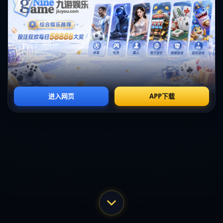
最后，媒体的作用同样不可忽视。**媒体在报道球迷事件时，应保持客
观中立，避免煽动情绪**。同时，通过合理的引导，帮助公众正视并理
解足球文化中的多元与复杂性，从而更好地解决现实中的矛盾。
总之，比利时再次出现的球迷骚乱无疑是一个复杂的社会问题。在享受
足球带来的欢乐之余，各方都应该意识到其中潜藏的问题与隐患。**只
有通过多方面共同努力，才能确保比赛场内外的和谐与安全，为每个热
情的球迷提供一个安心的观看环境**。
上一篇：阿斯主任：巴列卡诺俱乐部主席主导J罗的加盟，而非该队主帅
下一篇： 马雷斯卡：我们不能只依赖帕尔默；对曼城是这赛季最好的一场
Copyright 2024
开云·KAIYUN「中国」官方网站 - 智慧互联
All Rights by
kaiyun
首页
产品
手机
顶部