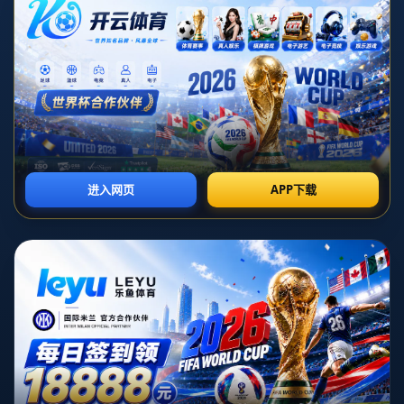
首先，郭艾伦和周琦的转会难并非简单的规则限制，而是一个多层次的
问题。CBA联赛有着复杂的转会规则与合同结构，尽管这些规则在一定
程度上影响球员的流动性，但更重要的是，背后还有众多因素在起作
用。
### CBA的转会规则
CBA的转会体系相对封闭，尤其是在**自由球员和交易市场**方面。根
据CBA的规定，球队在签约球员时需考虑合同期限、薪资 cap 等多种因