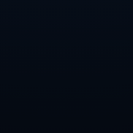
在考虑郭艾伦和周琦的转会问题时，我们不能仅仅将问题置于CBA规则
的框架中，更要深入到市场运作、球队战略和个人选择的多维度去理
解。一个成功的转会，往往是**合适的时机**、**球队需求**与**市场价
值**的综合结果。
通过对郭艾伦与周琦的案例进行分析，可以更好地理解CBA联赛中**转
会难的多层次原因**。这不仅关乎球员个人的职业生涯，更涉及到整个
联赛的发展方向与未来潜力。