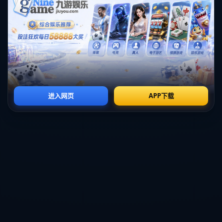
## 案例分析：郭艾伦与周琦
以郭艾伦为例，他不仅是辽宁队的核心球员，同时也是国家队的重要成
员。尽管在转会流言不断，但辽宁队在近年来的表现使其不太可能轻易
放走这样一位关键球员。而对于周琦而言，他在CBA和国际赛场上的表
现经常与市场竞争挂钩。他的缺席可能让某支球队的战斗力直线下降，
因此签约团队通常会选择更稳妥的引援策略。
### 影响球员选择的其他因素
此外，一些球队对于签约郭艾伦和周琦的犹豫，也与他们的团队文化、
球队建设理念息息相关。其实，球员的转会选择不仅受个人经济利益的
驱动，同时也在寻找与自身价值观相契合的球队。例如，许多球员在考
虑转会时，首先关注的可能并非薪资，而是球队能否提供良好的发展空
间。