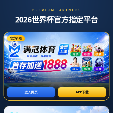
首页
>
新闻中心
新闻中心
罗马诺：伯恩茅斯1000万欧签胡利安-阿
劳霍已与巴萨达成协议
发布时间：2026-07-07T07:30:26+08:00
**前言**
在当今足球世界，转会市场的动态走势总是吸引着球迷和业内人士的密
切关注。*近日，著名记者罗马诺爆出一条重磅消息：伯恩茅斯以1000
万欧元签下胡利安-阿劳霍，并且已经与巴萨达成协议。*这一信息迅速
引起了广泛的讨论，不仅因为这笔交易本身具有戏剧性，更因为它可能
会对两家俱乐部以及球员的职业生涯产生深远影响。
**主题：胡利安-阿劳霍转会背后的深层分析**