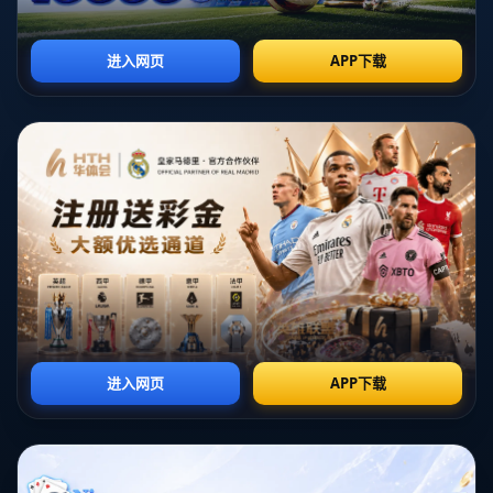
予更多的关注和改善。