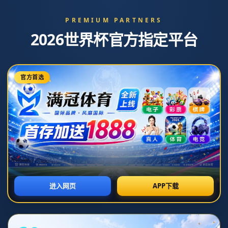
首页
>
新闻中心
新闻中心
新超：新潟队不敌丹戎巴葛联队
发布时间：2026-07-07T07:30:26+08:00
**新超：新潟队不敌丹戎巴葛联队，这场比赛给我们带来了哪些思考？
**
在亚洲足球的赛场上，新潟队与丹戎巴葛联队的较量成为了一场备受关
注的比赛。这场比赛不仅在技战术层面展示了两支球队各自的风采，同
时也在球迷之间引发了热烈讨论。对于新潟队来说，这场失利无疑是一
次打击，但更重要的是，从中我们需要汲取哪些经验和教训呢？
新潟队在比赛初期就表现出了极强的进攻欲望。依靠其一贯的高强度压
迫和娴熟的传控技术，他们迅速掌握了场上的主动权。然而，对手丹戎
巴葛联队显然做好了充分的准备，通过稳固的防守和快速反击有效地抵