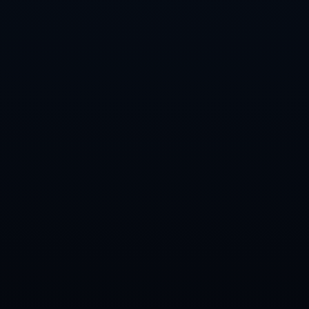
上一篇：上海海港迎来巴西新援 13连胜追平中超历史纪录
下一篇： 这都不吹