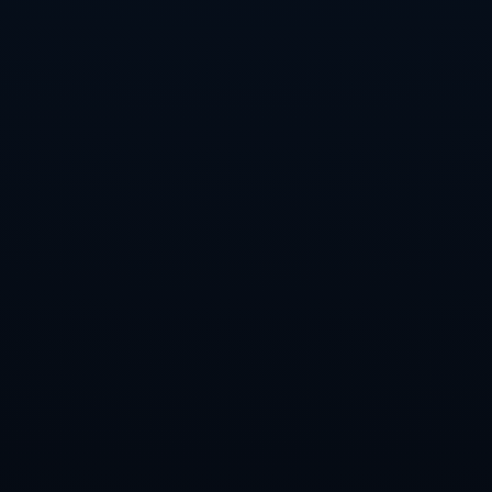
**案例分析：**在丹戎巴葛的成功中，我们可以看到许多细节上的精细
处理。例如，他们在比赛中的每一次快速反击都经过精密的计算，球员
之间的默契程度也表现得淋漓尽致。尤其是在中场调度方面，丹戎巴葛
的几名中场球员通过不懈的奔跑和拼抢，为球队整体防守构筑了坚固的
屏障。这种精神和战术执行能力值得更多球队借鉴。
总体而言，这场比赛不仅为我们展示了两支亚洲劲旅之间的高水平对
抗，也让我们深入思考如何在失利中站稳脚步、如何在挫折中寻找增长
点。面对未来的挑战，新潟队需要在反思中进步，从而在累积经验的过
程中向更高的目标迈进。