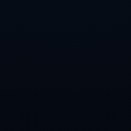
另外，文化背景的差异以及适应性也是外援能否成功融入CBA的重要因
素之一。虽然阿拉基在国际比赛中表现出色，但他顶替的外援同样拥有
更深厚的文化背景，能够快速适应中国的比赛风格与生活方式。这也是
阿拉基在面临引援时的一个障碍。
#### 结语
阿拉基的32分0失误的表现，尽管在比赛中令人惊叹，但在CBA的外援
市场中却显得有些孤立。随着联赛的不断发展，球队对外援的选择越来
越趋向于多因素综合考量，而不仅仅是单一的技术统计。这一现象提醒