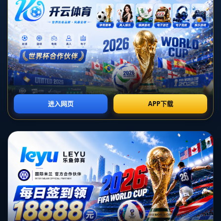
本场比赛，那不勒斯凭借强大的攻防实力，以3-1战胜恩波利。开场不
久，那不勒斯便迅速占据主动，前锋因西涅在第10分钟的一脚远射帮助
球队先拔头筹。随后，凭借中场球员法比安-鲁伊斯的妙传，泽林斯基在
第30分钟再下一城，将比分扩大至2-0。尽管恩波利在下半场尝试反
攻，并在第65分钟由库特罗内攻入一球，但那不勒斯并未给对手更多机
会。比赛尾声阶段，*梅尔滕斯*在禁区内冷静射门锁定胜局。
**那不勒斯坚实的阵容与策略**
那不勒斯之所以能够击退恩波利，与他们坚实的阵容和灵活的战术调整
密不可分。主教练加图索在比赛中充分利用了球队的深厚阵容资源，**