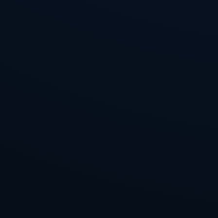
术考量
kaiyuntiyu.com
例如，
地址： 山西省运城市万荣县通化镇
速的门
活地配
**球员
当然，
人能力
队的一
**国际