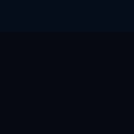
长期发展的思考**
不仅是在为即将到来的比赛做短期准备，也是从长远的角度出发培养新星
兴力量，为将来的长期发展做铺垫。这种循环培养与更新机制，不仅能增
地位。
述，尽管王大雷、高准翼、李源一、谢文能等球员可能不会在近期的比赛
种策略调整以确保球队在长期中能有更为稳健的发挥。泰山队的这一变化
有不断适应与创新，才能立于不败之地。
：海港客战海牛首发：4外援PK，武磊、巴尔加斯出战
下一篇
关于我们
产品中心
例
新闻资讯
联系方式