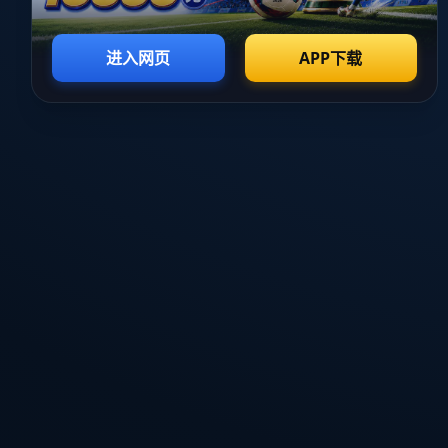
3月29日常规赛：森林狼对阵太阳 爱德华兹精彩表现
英超传奇罗比-萨维奇执教首秀，率队勇夺英格兰第七级联赛冠军成功升级
罗克：本以为在巴萨经历会有所不同；几年前我就在接受心理治疗
字母哥空砍54+12利拉德缺阵 雄鹿不敌步行者
10场5球2助！马丁内利对阵利物浦时参与进球最多
记者：国足70分钟后可以上一个速度型前锋
联系我们
CONTACT US
**阵容
手机： 18878408941
对于一
电话： 028-8546555
上进行
邮箱： admin@zhen-cn-