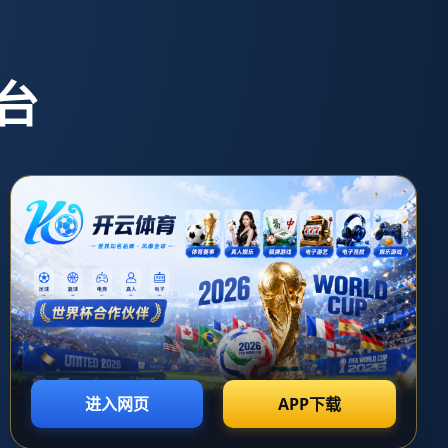
NEWS
中心
新闻中心
联系方式