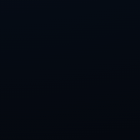
。通过为替补球员给予更多的出场机会，泰山队能够更好地
强球队的竞争力，还能确保泰山队在未来几年中保持在中超
中首发，但他们对于泰山队的价值并没有因此减弱。事实
也再次提醒我们：在职业足球的世界中，没有一成不变的成
： 记者：贝尔纳尔薪资很低，巴萨想签一名他的替代者很难
关注官方微信
掌握更多信息