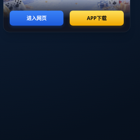
任教练组在分析了过去几场比赛的数据后，决定在关键位置
分析这一调整，我们可以发现，其背后有着更为深层次的战