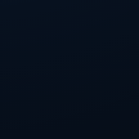
能会选择在某些比赛中派遣更为年轻且在特定场合反应更迅
场的李源一在某些比赛中无法首发，可能是由于球队希望更灵
。王大雷、高准翼、李源一、谢文能等球员均有着出色的个
阶段保持球队的整体活力。因此，替补席上的他们其实是球