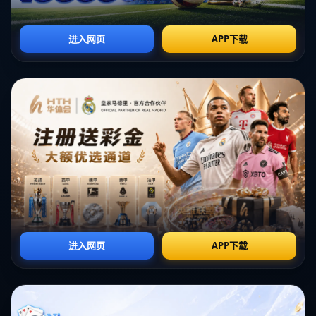
回顾两队的历史交锋，山东泰山与深圳队之间的比赛向来激烈。近几场
比赛，泰山队在战术选择上更为丰富，灵活的战术调整让他们多次在比
赛中占据优势。例如上赛季的一场重要对话中，泰山队凭借出色的传控
和精准的反击战胜了深圳，成为经典案例。
然而，深圳队并非毫无胜算。具备强大心理素质的他们在面对劣势时从
不轻言放弃。在过往的一场比赛中，他们曾依靠出色的反击能力，立于
痛点之上抓住泰山队防线纰漏，让捧杯热门的山东队尝到了失利的苦
果。
**总结**