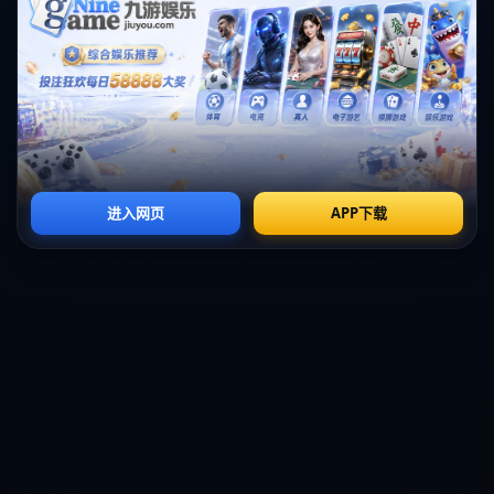
丁威迪的职业生涯充满了波折，但他从未放弃过追求更高的目标。从被
篮网队选中，再到如今效力于湖人，他的成长轨迹显示了他在逆境中不
断努力的品质。湖人的选择不仅仅是着眼于**丁威迪的进攻和防守能力
**，更看中了他那种不屈不挠的精神，这种精神正是科比影响力的体
现。通过加入湖人，丁威迪希望能够在新的舞台上证明自己，与球队一
道创造属于他们的辉煌。
在NBA繁杂的球员交易和签约中，湖人官宣签下丁威迪这一举动因其独
特的情感背景而显得格外深刻。通过**少拿400万**的方式，丁威迪不仅
展示了对科比的无限敬意，也为球队提供了更大的发展空间。这份合约
的背后，不仅折射出篮球的商业逻辑，更彰显了篮球最本质的热爱与敬
意。
上一篇：阿斯：已有一万名马竞球迷拿到了新援亮相仪式的免费门票
下一篇： 8年1.2亿美元大合同！热火与斯波完成提前续约