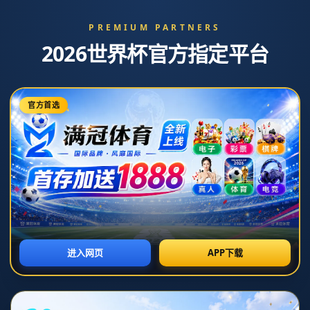
首页
>
新闻中心
新闻中心
萨卡FC25能力值泄露：总评87 盘带88射
门83
发布时间：2026-07-07T07:30:26+08:00
**萨卡FC25能力值泄露：总评87 盘带88射门83——深入解析他的游戏
价值**
在足球游戏世界中，能力值是衡量一名球员虚拟表现的重要指标。最
近，萨卡在FC25中的能力值泄露引起了球迷和玩家的广泛关注。**总评
87**，*这不仅代表萨卡在现实生活中的卓越表现得到了认可，也意味着
他在游戏中的多面性和潜力得以展现*。在这篇文章中，我们将探讨这位
青年才俊为何在虚拟足球世界中被如此高评价。