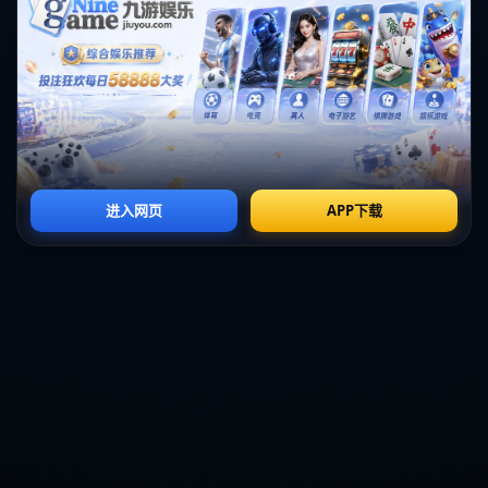
上一篇：队报：马赛门将保-洛佩斯将租借加盟赫罗纳，买断费650万欧
下一篇： 瓦拉内致敬格列兹曼：恭喜你在法国队完成了一段不可思议的旅程