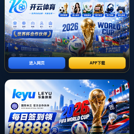
首先，让我们回顾一下他的**能力值细分：盘带88，射门83**。这样的
评分对于一名边锋来说是极为出色的。在现代足球中，边锋的角色早已
不再局限于在边路传中，而是更需要具备运球突破和创造进攻机会的能
力。萨卡的盘带能力评分为88，反映出他在场上灵动多变、突破能力强
悍的特点。*在实际比赛中，他总是能利用自身的速度和技巧创造出大量
机会，这在游戏中的评分中得到了很好的体现*。
关于他的射门能力，评分为83，这在年轻边锋中已是佼佼者。虽然不是
典型的终结者，但萨卡凭借精准的球感和良好的位置意识，常常能够在
关键时刻为球队打破僵局。在FC25中，这样的射门评分意味着玩家可
以期待他在游戏中能够担任更具进攻威胁的角色，无论是在突破防线后
直接射门，还是在禁区内捕捉二次进攻机会。
**总评87**不仅是对萨卡现有能力的肯定，更展现了他的全面性。在中
场和前场的衔接中，萨卡扮演着多重角色，他的传球视野和团队合作能
力同样不可小觑。在现代足球游戏中，球员的多功能性尤为重要，一个
高评分的球员往往能在多种战术体系中胜任多种位置，使玩家在游戏中
更具灵活性。
为了更好理解萨卡在FC25中的价值，我们可以与同类型球员进行对
比。以***格拉利什***为例，虽然他在游戏中的总评略高，但萨卡的爆发
力和更大的生涯潜力，让他成为游戏中的炙手可热的选择。此外，由于