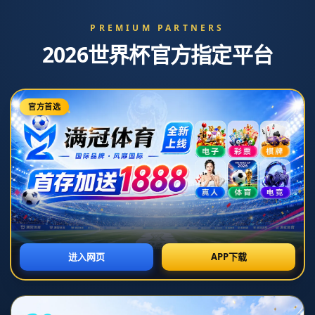
首页
>
新闻中心
新闻中心
2024大湾区3x3篮球巡回赛澳门总决赛在
大三巴开幕
发布时间：2026-07-07T07:30:26+08:00
**2024 大湾区 3x3 篮球巡回赛澳门总决赛在大三巴开幕：活力与文化
的完美融合**
在澳门这个融合东西方文化的城市，**2024 大湾区 3x3 篮球巡回赛澳
门总决赛**以壮观的大三巴牌坊为背景盛大开幕。作为大湾区每年一度
的重要体育盛事，这次总决赛不仅是篮球技艺的展示，更是区域文化碰
撞与年轻活力的充分体现。
### **前言：篮球与历史的跨时空对话**