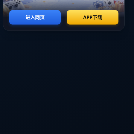
要机会。作为现役世界杯冠军球队的一员，能够站在这样的
乔不仅需要面对世界级的对手，还要与如**梅西**等传奇
员在国际舞台上的自信。照片中，他身穿阿根廷队的正装，
牌的塑造，也反映出足球运动员对国家和球队的认同感。
活性使他在比赛中具有出奇制胜的潜力，尤其是在快速反击
为阿根廷的进攻核心之一。
内马尔**和法国的**姆巴佩**，他们在国家队中的表现直
的刻苦努力，未来的发展前景无疑是十分广阔。
碑，而他在国家队中的表现也将对他未来的发展产生深远的
新星。