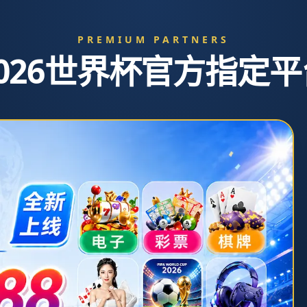
首页
关于我们
产品