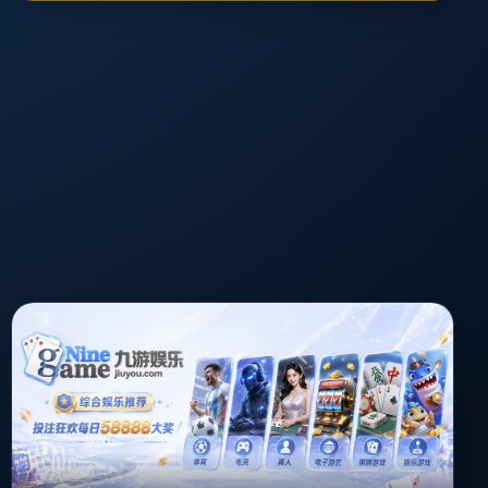
廷国家队定妆照
6+08:00
纳乔**在社交媒体上晒出了他在**阿根廷国家队**的定妆照，
廷队在国际赛场上的未来增添了更多的期待。本文将深入探
有出色的速度和敏捷性，能够轻松摆脱对手的防守。在曼联青
得荣誉。在2021/22赛季，他首次代表曼联一线队出