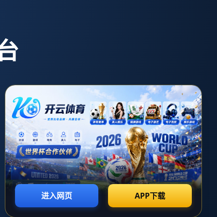
NEWS
中心
新闻中心
联系方式