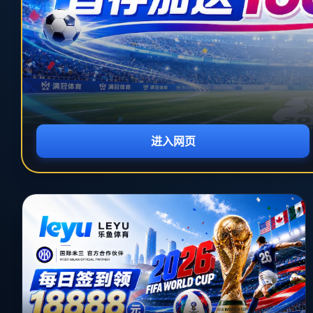
首页
>
新闻中心
新闻
新闻中心
NEWS
公司新闻
### 
常见问题
在足球界
这一举
新闻资讯
讨加纳
NEWS
**加纳
出生于
欧冠：马杜埃凯双响 阿森纳3-0布鲁日6战全胜领跑
训体系
场，就
世界杯竞猜平台推荐与攻略分享