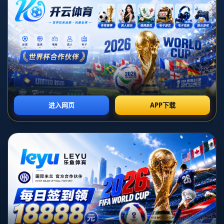
在最近的一场激烈对决中，王大雷的表现令人惊艳。在比赛进入关键时
刻之际，对手的攻击如潮水般涌来，然而王大雷凭借他的敏捷反应和出
色的判断能力，一次次化解了危机。他在门线上的几次关键扑救，直接
影响了比赛的结果，使得球队得以保持领先。
崔康熙表示，王大雷的心理素质极为出色，尤其是在面对高压
ситуации时，他的冷静和稳定显得尤为珍贵。正因有了他的全力以赴，
球队才能在对抗中保持防线的稳定。