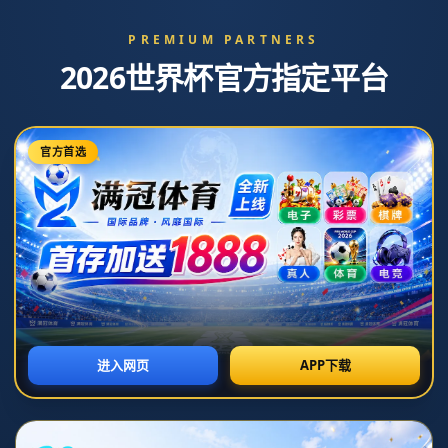
首页
>
新闻中心
新闻中心
国际篮联公布44名裁判员名单 无中国裁
判入围
发布时间：2026-07-07T07:30:26+08:00
**国际篮联公布44名裁判员名单 无中国裁判入围**
在全球篮球界，裁判员的选择对赛事的公正性与观赏性至关重要。**近
日，国际篮联（FIBA）正式公布了即将参加2023年篮球世界杯的44名
裁判员名单**，然而令人意外的是，名单中并未包含任何中国裁判。这
一消息引发了广泛的讨论和关注，有人开始担忧中国裁判的国际地位，
同时也期待他们能在未来的比赛中再次崭露头角。