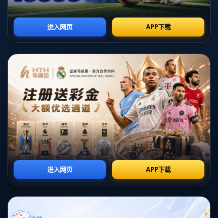
本次世界杯裁判员的遴选过程极为严格。根据国际篮联的标准，裁判员
的选择不仅看重其在国内联赛的表现，更注重其在大赛中的执裁经验与
整体表现。**在过去的几年中，中国裁判在国际舞台上的表现不断提升
**，他们参与了一些重要的国际赛事。然则，缺席此次名单是否意味着
中国裁判的国际认可度下降？这个问题值得深入探讨。
从**国际篮联的角度**来看，裁判员的选择受到多重因素的影响。有报
道称，国际篮联在遴选裁判时会考虑到每位裁判的近期表现、与国际赛
事的适配，以及各国裁判的整体竞争状态。中国裁判在国内联赛的表现
虽然可圈可点，但可能在国际比赛场次中较少参与，这使得他们在竞争
中处于劣势。
**以赛季较为成熟的欧洲裁判为例**，他们在高强度的比赛中锻炼出来
的高抗压能力可能是其被优先选择的原因。因此，如何提升中国裁判在
国际赛事中的参与度，成为了亟需解决的问题。
更重要的是，这一情况也引发了对**中国篮球整体发展的反思**。中国
篮球篮球联赛的蓬勃发展让越来越多的年轻裁判进入这一领域，但同时