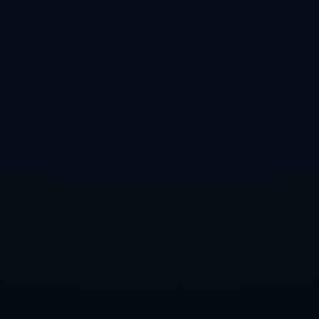
在此背景下，中国篮球协会是否会对未来裁判员的发展进行战略调整成
为话题的焦点。**无论如何，提升整体裁判水平，增强国际赛事的参与
能力，都是中国篮球未来需要进一步探索的重要方向。**
画外音，除了裁判员的选择，球员的表现同样关键。一个国家的篮球实
力不仅仅体现在球场上的得分和胜负，也体现在能够与国际顶级裁判的
互动与配合上。期待未来，中国篮球能够在更多层面上突破，逐步提升