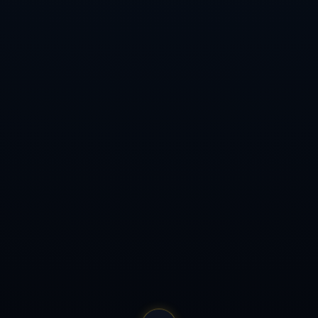
受到了更强的比赛代入感，而新工体则因为其亲切的足球氛围吸引了众
多忠实球迷。因此，在选择主办场地时，北京的体育管理机构需要认真
考虑球迷的需求，为国足的未来发展提供最佳支持。
此外，北京申办国足18强赛主场的竞争，不仅在于场馆本身，更是在于
推广足球文化和提升城市形象的契机。能够成功申办，将为北京带来更
多国际关注，进一步促进本地足球事业的发展。
总之，**北京申办国足18强赛主场**的决策，将影响众多细节。**新工体
和鸟巢作为候选场馆**也为各方讨论提供了丰富的素材，彰显了这座城
市对足球的热爱与责任。在青少年足球培养、青训体系强化等多方面，
北京有望通过承办大型赛事来激励更多年轻人参与足球运动，实现全民
健身的目标。这不仅是对国足未来的期待，更是对整个中国足球事业的
美好愿景。
上一篇：越南羽毛球公开赛：我国女子双打组合在半决赛中落败
下一篇： 拜仁和法兰克福已经进行了四次榜首争夺战，拜仁保持全胜战绩
Copyright 2024
开云·KAIYUN「中国」官方网站 - 智慧互联
All Rights by
kaiyun