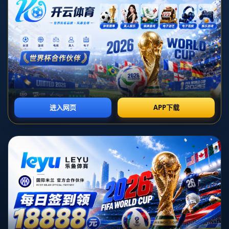
随着中国足球逐渐在国际赛场崭露头角，**北京申办国足18强赛主场**