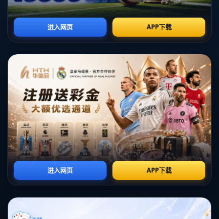
的消息引发了广泛关注。对渴望见证精彩比赛的球迷来说，选择合适的
场馆至关重要。在北京，将新工人体育场和鸟巢作为候选场地，无疑展
示了这座城市在足球文化和基础设施方面的优势。
**新工体**，作为北京的传统足球场馆，承载着无数球迷的记忆。自
1959年落成以来，这里举办了诸多重要比赛，虽然经过多次改建提升，
但它依然保留了浓厚的足球氛围。作为国足的主场，新工体不仅地理位
置优越，还具有良好的交通便利性，能够轻松容纳数万名观众，确保每
一场比赛都能引发满座的热情。
与此相比，**鸟巢**则是北京的另一座标志性场馆，以其独特的建筑风
格和现代化设施而闻名。自2008年北京奥运会以来，鸟巢经历了多次国
际赛事的洗礼，是世界级体育盛事的聚集地。对于举办国足18强赛来
说，鸟巢无疑为比赛提供了更加现代化的体验也使其具备了承办大型赛
事的能力。
在选择主场时，除了考虑场馆的接纳能力，球迷的体验也是一个重要因
素。如果新工体以其情怀和历史吸引着忠实球迷，那么鸟巢则通过先进
的设施和高科技保障吸引了新一代的年轻观众。两者各有千秋，使得此
次申办显得更加复杂而富有挑战。