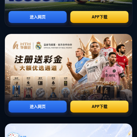
鲁尼回忆到，弗莱彻在更衣室内外的表现及沟通能力，促进了整个团队
的凝聚力。这样正面的影响，无疑成为了鲁尼职业生涯中重要的记忆之
一，也使得弗莱彻在鲁尼心中占据了举足轻重的地位。
3、鲁尼与纳尼的对比
与弗莱彻的深厚情谊形成鲜明对比的是，鲁尼和纳尼之间的合作并不那
么和谐。虽然纳尼是一名天赋异禀的球员，但鲁尼认为他在对待比赛和
团队的态度上存在问题。纳尼常常偏重个人表现，难以完全融入团队当
中。
在鲁尼的印象中，有时纳尼在场上的选择过于自我，甚至彼此的配合失
误也屡见不鲜。这样的情况使得鲁尼在比赛时不得不花费更多的精力去
弥补与纳尼之间的配合失误，影响了整体发挥。
尽管纳尼也有过出色的表现，但鲁尼认为队友之间的默契与沟通远比个
人技术更为重要。如此，鲁尼对于与纳尼的配合感到失望，也当之无愧
地将他列为自己职业生涯中最差的选择之一。
4、鲁尼的反思与成长
从鲁尼对弗莱彻和纳尼的选择中，也能看出他在职业生涯中的成长与反
思。弗莱彻的职业态度和团队精神是鲁尼所向往的，而纳尼的自我中心
则给予了鲁尼一个警示，让他明白在团队中谦逊和合作的重要性。
鲁尼在总结自己的职业生涯时，重视起团队核心价值、合作默契以及队