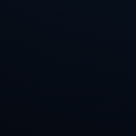
同时，
kaiyuntiyu.com
度协作
地址： 山西省运城市万荣县通化镇
4、球
法甲缩
和更紧
然而，
担忧需
至于媒
以借此
总结：
法甲将
上的简
综合来
起。在