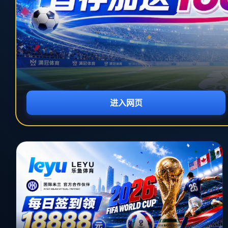
首页
>
新闻中心
新闻
新闻中心
NEWS
公司新闻
法甲联
常见问题
还将在
动；其
新闻资讯
缩减球
NEWS
1、经
法甲缩
2026年世界杯参赛球队全面解析
量，可
赛的吸
红军旧将：瓜帅渣叔都会认为英格兰帅位很无聊