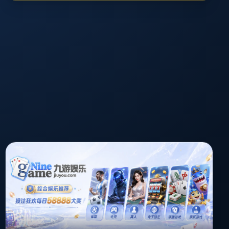
原因及影响分析
6+08:00
缩减至18支的决策。此举不仅涉及到赛事的组织和管理，
这一变革的背后原因与影响进行分析：首先，经济因素的推
反应。通过这四个方面的探讨，我们可以更全面地理解法甲
革使得许多球队面临运营成本上升的问题，通过缩减球队数
整体的商业运作效率更高，比赛安排也更加紧凑，提高了比