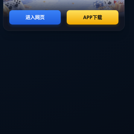
。法甲缩减球队数量有利于优化各俱乐部的市场资源分配，
集中和高效的赞助资源，从而提升整体投资回报率。
的观赏性和专业性，吸引更多的赞助和电视转播合同。更高
支球队在联赛中的对抗愈加频繁，竞争变得更加激烈，这将
球员加入也具有极大的吸引力。
的增加，球员的成长空间更大，从而提升法甲的整体水平。
的竞争力。
抗，而也会促进球迷文化和赛事品牌的升级。整体的赛事质
部需要在管理、财政和市场营销等多方面进行提升，以适应
降低了经营风险。
力，从而提升在转会市场上的谈判能力。因此，俱乐部不仅