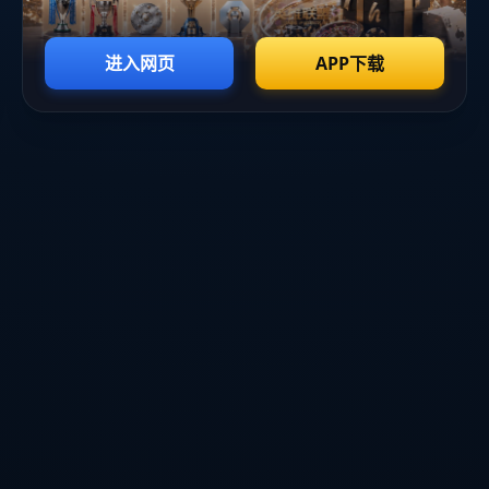
欧洲足球的竞争日益白热化，各国联赛间的商业合作与赞助争夺日趋激烈
甲在国际市场中的竞争力。对于赞助商而言，减少的球队数量意味着更加
随着转播市场的持续扩张，法甲联赛也希望通过精简球队数量，提升比赛
率和品牌价值将直接推动俱乐部的经济发展，形成良性循环。
升竞技水平
减球队数量的另一原因是希望提升整体竞技水平。球队数量的减少使得每
升球员的整体竞技水平和战术思维。一个高水平的联赛氛围对于吸引顶级
球队人员的缩减促使俱乐部更加注重青训和球员培养。由于参与联赛机会
青训的关注，无疑将推动本土球员的发展，进而增强法甲在国家队表现中
减少球队数量也意味着更多的顶级比赛机会，球迷可以享受更高水平的对
，势必将吸引更多的观众，而这将极大地增强法甲联赛的市场竞争力。
乐部整体发展
的发展也是法甲缩减至18支球队的重要因素之一。随着竞争的加剧，俱乐
境的变化。减少球队数量使得资源的集中利用成为可能，在一定程度上也
数量降低后，俱乐部管理层可以更有效地聚焦于如何提升球队的整体竞争
引更好的球员，还能通过合理的财政管理实现可持续发展。