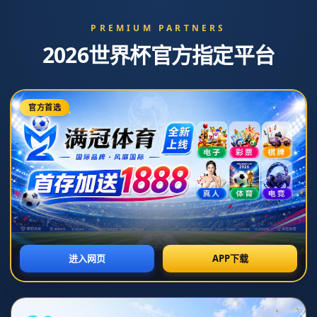
首页
>
新闻中心
新闻中心
曼联前助教回应两前任压力传闻与C罗无
关
发布时间：2026-07-07T07:30:26+08:00
本篇文章围绕曼联前助教关于两名前任教练压力传闻的回应进行深入探
讨，着重强调了C罗与此事件无关的声明。首先，文章将分析曼联的教
练环境以及历史背景，探讨教练更迭带来的压力与责任。其次，重点阐
述曼联前助教的立场与回应，尤其是他对外界传言的主要看法。接着，
讨论C罗在球队中的角色适应与影响，以及他与教练的关系。文章最后
将总结曼联教练组在面对外界压力时的应对方式及未来展望，反映出曼
联在保持竞争力与谣言管理方面的挑战与努力。