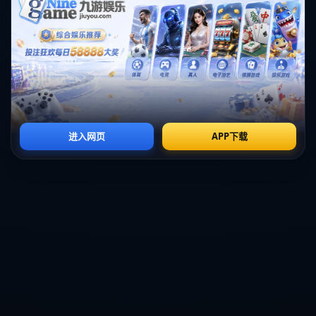
不仅是场上的进球支持，更是丰富的比赛经验与高压下的应对能力。前
助教的话语间透露出对于C罗及其在球队角色的认可，试图消除外界对
其影响力的偏见与担忧。
4、外界压力与球队的应对
面对外界压力，曼联的教练组和球队在应对方面表现出了一些积极的策
略。首先，建立良好的沟通机制是很重要的，教练与球员之间的互动与
信任感是至关重要的。每位成员都能够在合适的时机表达意见，共同探
讨如何应对比赛和压力。
其次，教练组在制定战术时，将压力转化为能量，以此激发球员在比赛
过程中的潜能。通过分析对手、强化战术纪律以及提升心理素质，教练
希望能够在场上充分发挥每位球员的优势，从而化解外界的压力。
最后，前助教表示，曼联的目标不只是战胜对手，还有应对外界的各种
评估和评论。团队的凝聚力和朝着同一目标奋斗的决心是他们克服困难
的关键。同时，外界舆论的风吹草动，都需要理性看待，而非急于反
应。
总结：
通过曼联前助教对两位前任教练压力传闻的回应，可以看出，外界对于
教练的压力评估需要更为客观。并非所有的责任都应归咎于球员个人，