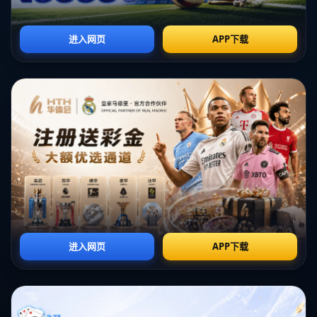
口。一个这样高流动性且疲于奔命的团队，很难形成高效配合的工作模
式，进而影响到球队的整体表现。
3、领导层决策失误
曼联的领导层决策也备受争议。许多离职员工提到，俱乐部在引援和管
理人才方面的失误，影响了球队的长远发展。从战术执行到人员选择，
当前的决策似乎未能与球员的实际能力相匹配。
除了引援失策，管理层在培训和发展年轻球员方面的支持力度也不够。
在这种情况下，年轻球员难以真正融入球队，最终导致其潜力被埋没，
从而影响到球队的未来战略。
在决策流程中，缺乏足够的团队参与感，使得部分重要决策未能经过广
泛讨论。这种高压和封闭的环境自然不会鼓励任何创新思维，反而使得
球队陷入僵化的状况。
4、球迷反响激烈
球迷的反响也清晰地反映了曼联的现状。随着俱乐部内部问题的加剧，
愤怒和失望的声音逐渐增多，抵制和批评随之而来，影响了球队的名声
和品牌形象。球迷们的情感与球队的联系逐渐 weakened，成为球员和
管理层在比赛日表演时的压力来源之一。
特别是在失利的比赛中，球迷们的抗议和失望情绪更加明显。社交媒体
上，许多支持者表达了对俱乐部现状的不满，喊出“回归传统”的口号，