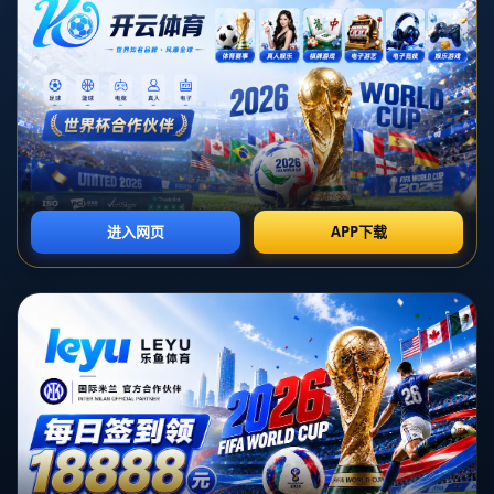
曼联的球队氛围已经演变成一个令人担忧的话题。多位离职员工指出，
球队内部缺乏温情、关心彼此的气氛逐渐消失。这种状况使得球员之间
的互动变得冷漠，团队的凝聚力受到严重影响。
在比赛前后的氛围中，球员们缺少相互鼓励和支持的交流，更多的是沉
默和孤立。这种情形不仅出现在场内，也渗透到训练场，使得原本相互
信任的关系渐渐变得疏远。
缺乏温情的氛围导致许多球员在心理上感到孤独，影响了他们的比赛状
态和训练表现。在高压的比赛环境中，这种缺乏支持的现状对球员的心
理健康也产生了不良影响。
2、员工流动性加剧
员工流动性加剧也是曼联面临的重要问题。近年来，俱乐部频繁出现管
理层或教练团队更换的现象，断断续续的运营不稳定加重了现有员工的
焦虑感。这使得员工对未来感到迷茫，不可能在一个不稳定的环境中长
久发展。
离职员工的反馈中频频提到，工作环境的恶性竞争和缺乏团队支持让人
厌倦，许多人选择在最短的时间内离开。高强度的工作压力及对未来的
不确定性直接导致了一批优秀人才的流失，这对球队的发展无疑是一个
巨大的损失。
这些离职员工不仅是说他们个人的经历，更是将其视为曼联文化的缺