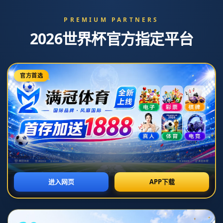
首页
>
新闻中心
新闻中心
曼联现状令人忧心离职员工直言球队缺乏
温情与团队精神
发布时间：2026-07-07T07:30:26+08:00
近年来，曼联足球俱乐部的发展状况引发了广泛关注和担忧。多位离职
员工对球队内部氛围发表了不满，尤其提到球队缺乏温情和团队精神等
问题。这些观点不仅反映了球队当前的危机，也暴露出更深层次的管理
和文化问题。整篇文章将从四个方面深入探讨曼联现状，包括球队氛
围、员工流动、领导层决策以及球迷反响，从而全面展示这家伟大俱乐
部所面临的挑战。
1、球队氛围堪忧