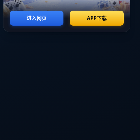
方式都能促进球员的全面发展。与传统老教练相比，纳格尔
助球员在比赛中保持高昂的斗志和稳定的心态。
这种全方位的战术布局使得纳格尔斯曼成为赞助商和球迷心
了他在教练岗位上的专业水平。
甲与欧洲赛场的历练，他的成长之路可谓快速且稳步。经历
执教切尔西打下了良好的基础。
守反击等关键战术环节的重要性，并在实际比赛中及时调整
下都能够果断决策，保持球队的竞争力。
格与他坚持长期发展的理念，能够有效填补这一短板。他的
面的形象。
步，而非短期结果。在执教过程中，他往往会设定清晰的目
是单纯依赖即时的成绩。
训练方案来改善球队表现。他认为，建立良好的球队文化和
能让球队在今后的比赛中展现出更强的战斗力。