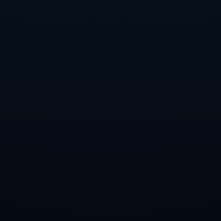
实的态度同时也体现在他对球员的管理上。他充分尊重年轻球员的成长过
的竞争环境，这种关怀让球员能够在心态上保持平和，同时不断提升自己
待切尔西的未来潜力
斯曼对于切尔西的未来充满信心，他认为这个俱乐部的底蕴和资源都为其
员，还有强大的俱乐部文化与传统，这使得他愿意为之付出努力。他的目
切尔西目前的阵容，纳格尔斯曼对于年轻化的战略表现出了极大的兴趣。
与创造力。同时，他希望能通过阵容的合理搭配与战术的灵活应用，让球
斯曼的眼光不仅局限于球队的短期目标，而是更聚焦于长远的发展战略。
重回巅峰的梦想。在这样的愿景指导下，他将克服困难，推动球队向更高
述，纳格尔斯曼成为切尔西主帅候选人的原因不单单在于他的战术能力，
满信心，并且在丰富的执教经验的支撑下，他能够带领球队不断前行。在
久成功的关键所在。
待看到纳格尔斯曼在切尔西的执教表现，不论结果如何，他的踏实精神与
季中，我们能够看到纳格尔斯曼带领切尔西走向更光辉的明天，与球队共