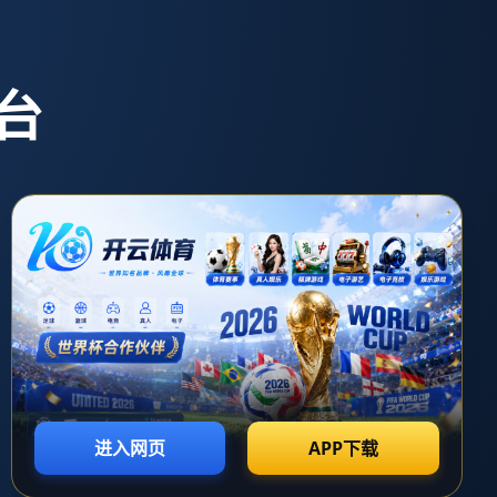
NEWS
中心
新闻中心
联系方式