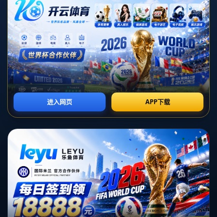
近年来，沙特足球在国际舞台上的影响力逐渐增强。随着国家对体育产
业的重视，沙特政府出台了多项政策以推动本土足球的发展。这包括巨
额投资足球俱乐部和引进外籍球员，这些举措不仅提高了联赛水平，也
吸引了全球关注。
沙特联赛的知名度在过去几年中显著提升，尤其是在一些世界级球员加
盟后，联赛的整体水平与吸引力有了显著改善。国际巨星如克里斯蒂亚
诺·罗纳尔多等人的加盟，为沙特足球带来了新的活力，也令外界对其未
来充满期待。
尽管有群众对沙特球队参与欧冠的憧憬，但联赛的竞争环境和水平仍需
要时间来提升。能否真正进入欧冠，与沙特各俱乐部的发展策略、外部
投资及青训体系的完善紧密相关。
2、欧冠的国际影响力
欧冠作为全球最具影响力的俱乐部赛事之一，吸引了全球数以亿计的观
众。其竞技水平之高、赛事组织之严密，使得每个参与的球队都面临着
巨大的压力与挑战。沙特球队参与如此高水平的比赛，自然引来了众多
关注。
欧冠不仅是足球竞技的最高殿堂，还兼具文化交流的平台，促进了不同
国家和地区之间的沟通与了解。沙特球队参与其中，无疑将助力其在国
际舞台上的能见度，帮助其俱乐部与其他国际球队建立联系。