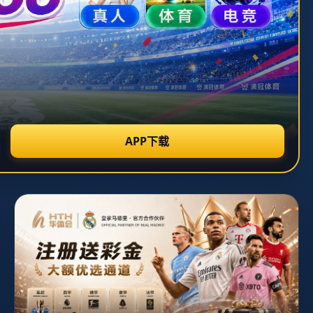
中心
世界杯外围竞猜投注技
发布时间：2026-07-07T07:30:2
外围竞猜投注技巧与分析指南
度的世界杯不仅是球迷的盛宴，也是外围竞猜最为火热的舞台之一 在短短
路 很容易被情绪和噪音牵着走 想在世界杯外围竞猜中更理性地参与 需要
战角度出发 结合常见玩法和真实案例 揭示一些更接近“长期可持续”的思路
位 将世界杯外围竞猜当成概率游戏而非暴富捷径
一到世界杯就幻想通过几场竞猜快速翻倍 这种心态往往导致过度押注冷门
把世界杯外围竞猜看成一种
带娱乐属性的概率游戏
核心目标不是暴利而是
己几个问题 这笔钱即便输掉 是否不会影响正常生活 是否接受投注结果存在