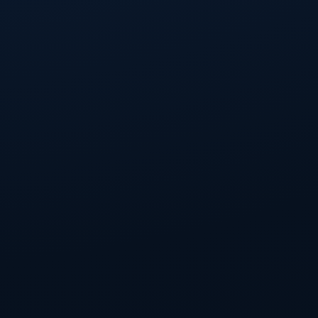
预期 也会随着投注方向和信息变化而调整 当你看到一场比
利空间被压缩 这类场次风险未必低 反而可能出现所谓“热
率逐步下降 很可能是因为有利好信息传出 或大量投注涌入
这样的短周期赛事中 及时观察临盘赔率和消息 有助于避免