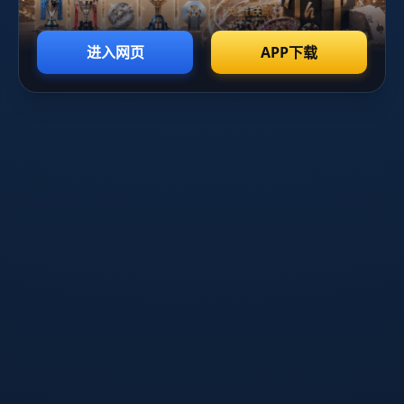
法梳理 让选择和分析逻辑匹配
外围竞猜常见玩法大致可分为三类 一是
赛果类
包括胜平负 让球胜平负 半
精确比分 进球单双等 更考验对战术和节奏的理解 三是
长期与特殊项目
包
不必贪多求全 更建议选择一到两类玩法深耕 比如只做胜平负加大小球 让判
分散和冲动
四要素 阵容 数据 赛程 心理
赛程紧密 决赛阶段压力巨大 单靠“名气”和以往印象做判断很容易出错 更
评估 首先是阵容 看主力伤停 轮换深度 关键位置是否存在隐忧 例如某强
是数据 包括最近十场胜率 场均射门数 控球率 射门转化率等 数据不代表
耗明显 如果一支球队已经提前出线 最后一轮轮换概率极高 提前出线的球
可出线 淘汰赛加时可能性等 都会影响球队的风险偏好 从而影响进球数量