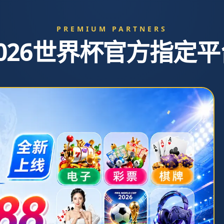
首页
关于我们
产品