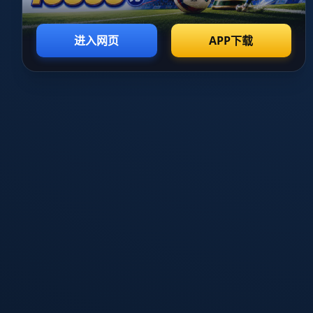
巧
2014年世界杯吉祥物故事：探索足球文化中的首个象征性形象
基础玩
世界杯
普尔30分奇才终结连败 瓦蓝29+13率鹈鹕3连胜
大小球 
贝林厄姆首球闪耀赛场助英格兰三狮军团赢得欧洲杯开门红
初学者
手王的
欧洲霸主印记历届世俱杯冠军 延续近十年无敌传奇
信息收集
U20女足亚洲杯预选赛 中国队连胜两场
世界杯
度综合
世界杯投注波胆攻略与投注技巧解析
大 其次
体能消
联系我们
保平即
CONTACT US
手机： 18878408941
电话： 028-8546555
邮箱： admin@zhen-cn-