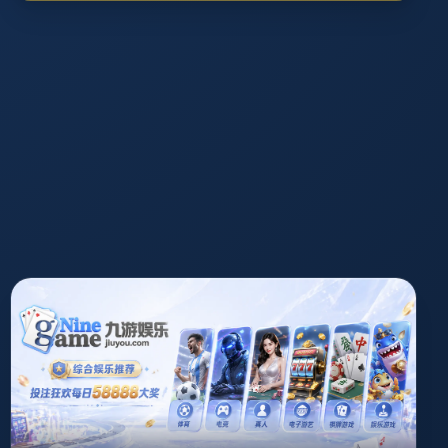
巧与分析指南
6+08:00
一个多月里 无数场高强度对决带来巨大不确定性 如果缺乏
在激情之外构建一套相对稳健的分析框架和资金规划思路 本
 帮助你在享受比赛的同时 有意识地控制风险 提升判断质量
或频繁加注 反而容易在短期波动中遭遇连续亏损 更理性的
在可承受风险范围内做尽量正确的判断
这意味着在下注前
很大随机性 如果答案是否定 那么最好先控制投入 再谈技