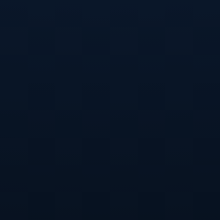
观赛模式。值得注意的是，淘汰赛的时间安排通常更加稳定，有利于球
迷养成固定观赛节奏，例如连续几天在同一时间收看晚间的淘汰赛直
播。
决赛与半决赛 直播时间的仪式感与联动效应