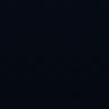
赛事初期、黄金时间段，是检验球队状态的第一场公开“考试”，直播收
视通常非常可观。许多球迷会把这场比赛视为追踪该队后续表现的起
点，用来判断是否值得“全程跟队”。到了第二轮和第三轮，直播时间可
能分布在非黄金时段，但如果小组出线形势复杂，这些比赛反而可能产
生戏剧性的逆转或淘汰。再看淘汰赛，一场八分之一决赛如果被安排在
当地晚间，往往意味着双方纸面实力接近、关注度高。对于中国等不同
时区的观众来说，这种比赛的直播时间可能落在凌晨或清晨，是否起床
看球就变成了“价值判断”——球迷会对比球队实力、晋级可能和自身作
息，做出取舍。许多老球迷的经验是：当赛程进入四分之一决赛以后，
凡是晚间黄金时段的直播，都倾向于全程关注，因为这些场次常常诞生
历史名局。