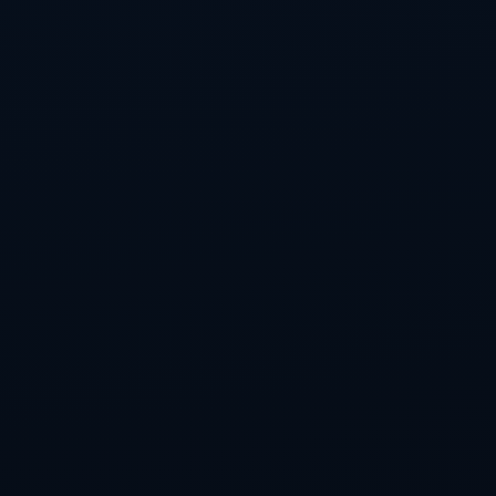
否稳定是区分普通平台与优质平台的重要标志。如果在下注
竞猜决策与心理感受。高质量的世界杯竞猜网站往往会提供