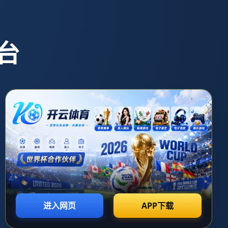
NEWS
中心
新闻中心
联系方式