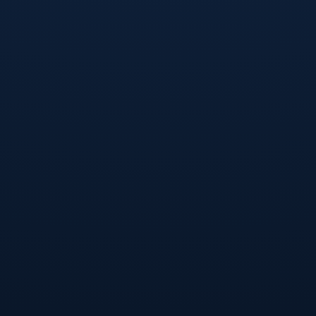
全与结算速度决定平台是否值得长期使用