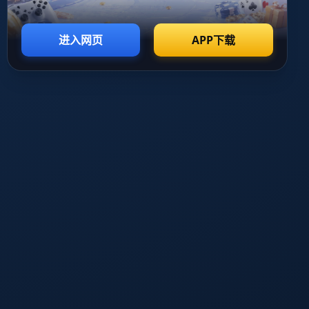
秀的竞猜网站，通常会在赛前提前公布各类盘口，并提供让
到适合自己的下注方式。更关键的是，赔率变动要透明：盘
赛时大幅调整赔率，却没有合理说明，这种不透明的操作会
，让你看到赔率波动背后的逻辑，而不是让玩家在迷雾中下