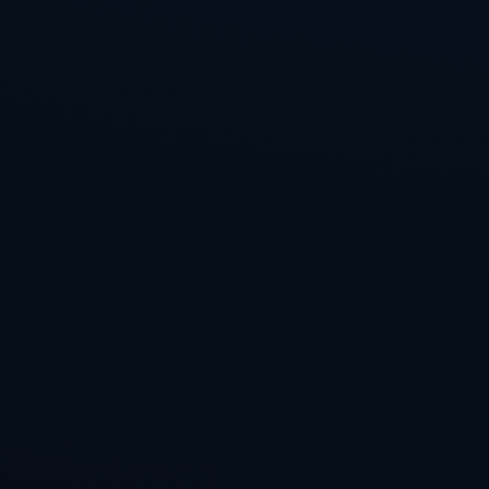
用户体
世界杯
高峰频