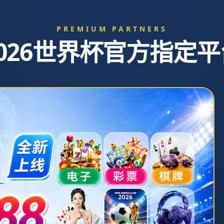
首页
关于我们
产品