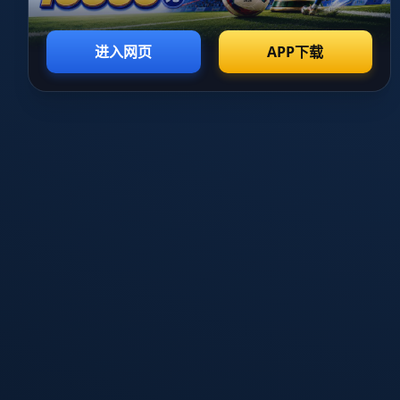
险。
迈克米勒谈詹姆斯未来表现预计再战两三年引发热议
赔率透
世界杯
天天世界杯 全球足球盛宴齐聚巅峰球技共同燃情四年一次的精彩之旅
球盘胜
阿斯：莱万右胫骨挫伤，但伤势无大碍能出战塞维利亚
口调整
严重影
皇马3比2阿拉维斯，姆巴佩已经连续5场破门
注。
深入解析：如何利用数据预测世界杯赛果
“免费在线观看世界杯直播的最佳网站推荐”
联系我们
CONTACT US
手机： 18878408941
电话： 028-8546555
邮箱： admin@zhen-cn-