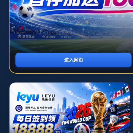
首页
>
新闻中心
新闻
新闻中心
NEWS
公司新闻
每到世
常见问题
容易在
站。在
新闻资讯
权威资
NEWS
挑选世
面醒目
好久没熬夜了，就是为了看姆巴佩。 ​
构是否
据，这
39岁魔笛怒斥2亿巨星懒防守，再现皇马领袖风范，9场3球+单场创双纪录