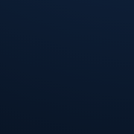
kaiyuntiyu.com
地址： 山西省运城市万荣县通化镇
资金安