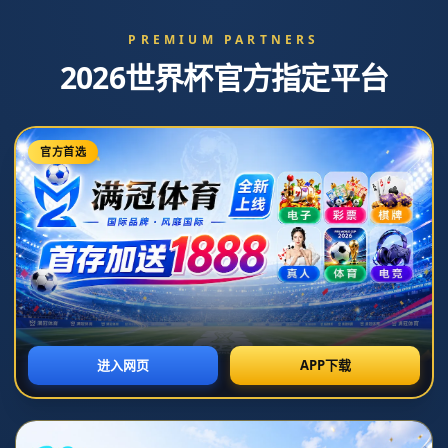
首页
>
新闻中心
新闻中心
如何通过c77.tv进行世界杯投注了解最新
玩法技巧
发布时间：2026-07-07T07:30:26+08:00
世界杯投注新手如何在c77tv玩出专业水准
每逢世界杯，懂球的人都在聊战术，不懂球的人也开始研究盘口。相比
线下零散的信息，现在越来越多玩家选择通过
c77tv进行世界杯投注
，
一站式了解赛程、数据和玩法。但要在激情四射的世界杯中冷静下注，
光有运气远远不够，你需要掌握一套清晰的思路与技巧，让每一次点击
投注都建立在逻辑而不是冲动之上。
从熟悉平台开始 c77tv带来的数据与信息优势