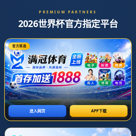
首页
>
新闻中心
新闻中心
世界杯球队下注平台推荐指南
发布时间：2026-07-07T07:30:26+08:00
世界杯球队下注平台推荐指南实用解析
四年一度的世界杯不仅是球迷的盛宴 也是投注爱好者最期待的赛事周期
想要在紧张刺激的赛程中理性参与下注 首要问题并不是选哪支球队 而
是如何挑选一个安全可靠且玩法丰富的世界杯球队下注平台 一个平台是
否值得信任 将直接影响到你的资金安全 投注体验 乃至每一场比赛带来
的情绪起伏 因此在真正开始下注前 先学会“选平台”比“选球队”更重要 本
文将从安全性 合法性 赔率与玩法 资金出入和用户体验等方面做系统梳
理 帮助你在琳琅满目的平台中找到更适合自己的选择
平台选择的核心原则 安全与合规优先