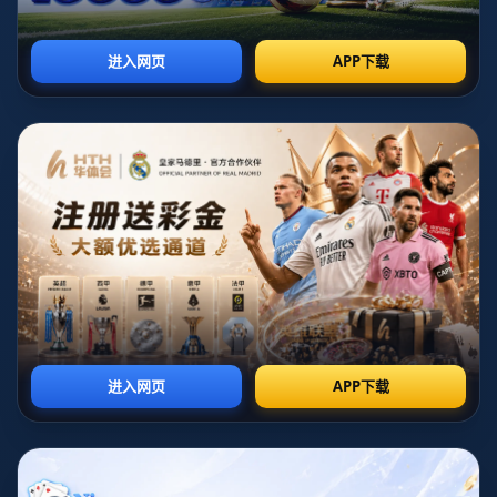
做出更有针对性的判断 从而获得更高的投注自由度