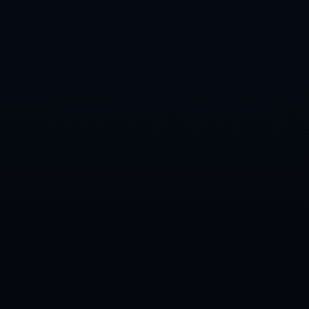
综合推荐逻辑 用“多维权重”替代单一标准
严格意义上来说 不存在对所有人都绝对适用的最佳世界杯下注平台 但
可以根据不同玩家的侧重点 给出一套相对通用的筛选框架 如果你更在
意资金安全和稳定性 那么可以把合规牌照 口碑评价 提现稳定的权重要
设为最高 若你本身对足球战术理解较深 喜欢捕捉赔率差价 则可优先选
择盘口丰富 即时赔率更新快 支持多平台对比的站点 对于偏爱边看球边
下注的玩家 则应额外重视移动端体验 赛事直播数据同步和滚球功能 你
可以尝试在两到三个候选平台上同时小额体验 通过一到两轮小额投注
验证它们在赔率 更新速度 出入金效率和客服质量上的真实表现 再决定
哪个更适合作为世界杯期间的主要下注阵地 在整个过程中 请始终记住
一个平台是否值得推荐 不仅取决于你在某一场比赛中赢了多少 更取决
于在长周期 多场景下 它是否能为你提供安全透明 数据充分 操作顺畅
且尊重理性投注原则的整体环境
上一篇：如何在世界杯下注时调整赔率的方法详解
下一篇： 如何正确参与世界杯比赛下注活动