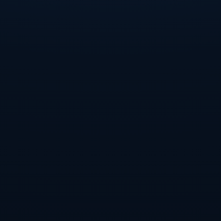
够显著提高他们在篮板和防守端的实力，使得球队在季后赛中的竞争力大
的变化和可能性。
队的态度**
迈阿密热火并不会轻易放弃这位全明星球员。对于热火来说，阿德巴约不
的流失，热火面临着重新审视球队架构和管理策略的挑战。可以预见，在失去
空缺的方法，或者通过其他球员来确保球队的竞争力。
案例的启示**
A的历史上，明星球员的转会往往伴随着整个球队的巨大变化。例如，当年
有力的球员加盟可以为球队带来的深远影响。同样，开拓者和热火的这场对