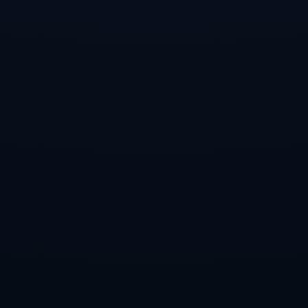
次引援，**波特兰开拓者**不仅仅是在为当下寻求突破，更是在为球队未
桩交易的每一环节都有着深远的影响。对于热火和开拓者来说，如何在这
落谁家，阿德巴约的转会已然成为今夏篮球圈最热门的话题之一。