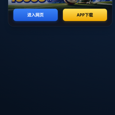
详解俄罗斯禁赛事件：连续掩盖终致重罚,足球或可置身事外
沙特前国脚：曼奇尼确实是位优秀的教练，但他在沙特有些自大
要起势！阿伦命中超远三分，随后邓恩完成炸裂补扣追至11分
参与世界杯竞猜，轻松赢取丰厚大奖
英超联赛：狼队以2比0击败水晶宫
利物浦与皇马欧冠决赛实力对比历史回顾与分析
联系我们
阿德巴
CONTACT US
球队的
是在西
手机： 18878408941
**开拓
电话： 028-8546555
过去几
邮箱： admin@zhen-cn-