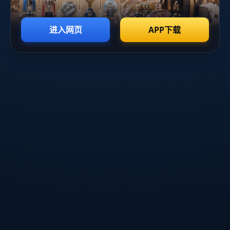
约是一位全能型中锋，凭借其出色的篮板、灵活的移动能力和防守实力，
核心力量，带领团队在关键比赛中屡创佳绩。对于开拓者而言，引入如此
部这样的强队云集的赛场上。
者的战略意图**
个赛季，开拓者一直在努力重组他们的团队，希望能够为球队的核心人物