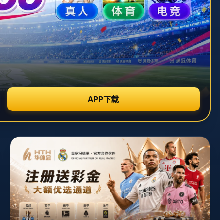
中心
开拓者正为阿德巴约准备报价
发布时间：2026-07-07T07:30:2
的世界里，转会市场上的每一次波动都可能引发剧烈的连锁反应。**波特兰开
份诱人的报价，这一消息无疑在联盟中投下了一颗重磅炸弹。在休赛期，
布局不仅是一次引援，更是一种战略考量。
么选择阿德巴约？**