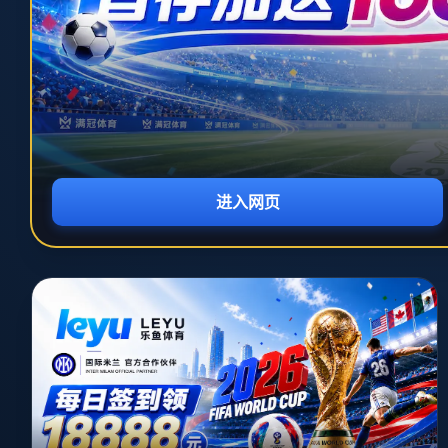
首页
>
新闻中心
新闻
新闻中心
NEWS
公司新闻
在NBA
常见问题
提出一
这次的
新闻资讯
**为什
NEWS
西班牙人vs马略卡球员评分：卡雷拉斯8.5分，莫希卡5.9分
安东尼逆足惊天远射震惊曼联旧将，霸气庆祝，19场比赛贡献10球