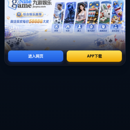
刻，凭借团队的不懈努力和对战术的精准执行，他们最终在比赛最后时
刻成功破门，以最小的优势赢得比赛。这不仅仅是一场胜利，更是对团
队凝聚力和战术执行力的极佳印证。
*关键在于心态调整*
在足球比赛中，**心态**往往是决定胜负的关键因素之一。任何的小失
误或压力都可能在比赛中被无限放大。莱昂纳多对此深有体会，他指
出，在比赛中保持良好的心态，尤其是在形势不利时，是球员必须具备
的能力。通过不断调整自己的心理状态，保持积极向上的比赛心态，球
员才能在逆境中找到突破口，将比赛节奏引导到己方有利的方向。
**总结**