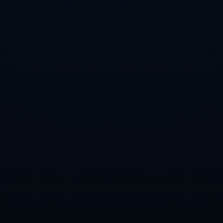
莱昂纳多通过其乐观的态度与坚定的信念，展现了在艰难比赛中的**领
导力**和**进球信心**。他的经历告诉我们：无论比赛多么艰难，只要拥
有强大的自信、有效的策略和牢固的团队合作精神，进球就不再是渺不
可及的目标，而是一场成功的必然结果。