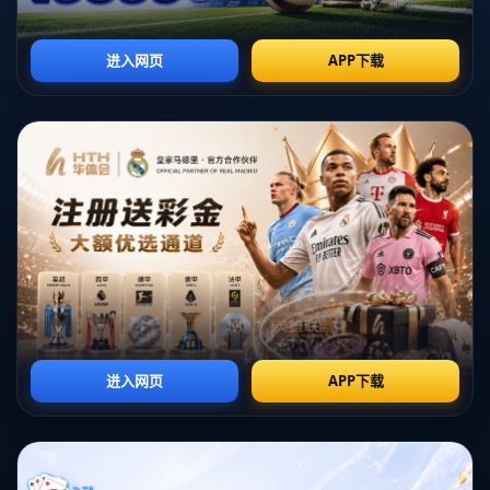
在当代足球比赛中，仅凭一己之力是无法取得长久胜利的，**团队合作
**和**战略规划**成为制胜的关键。莱昂纳多所处的球队正是凭借这些要
素，不断在赛场上突破自我。无论是比赛前的详细分析，还是比赛中的
灵活应变，他们无不体现出卓越的团队合作精神。莱昂纳多强调：“我们
一直在为这场比赛做充分准备，尽管对手强劲，我们深知只要团队紧密
协作，保持坚韧顽强的斗志，就一定能实现目标。”
*信心来源于实力*
信心从何而来？对于职业运动员来说，源于无数次严格的训练和对自身
能力的掌握。莱昂纳多对此深有体会，他知道，**信心并非凭空而来
**，而是建立在扎实的训练基础和丰富的实战经验之上。他在比赛中展
现出的精湛技巧和无畏精神，正是一种对自我能力的宣言。尽管比赛中
充满了不可预测的挑战，他始终保持冷静和自信，从容面对每一次机会
与危机。
*案例分析：逆境中的绝地反击*
在之前的一场重要比赛中，莱昂纳多所在的球队就曾遭遇过巨大的挑
战。对手防守严密，令他们的进攻屡屡受挫。然而，正是在那样的时