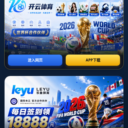
在足球世界中，每一场比赛都像是一场策略与体能的双重较量。在这之
中，**莱昂纳多**无疑是一个引人注目的名字。他的风格与技巧一直备
受球迷和专家的青睐。在最近的一场比赛中，他表示尽管比赛艰难，他
们团队有信心在比赛中进球。这种信心不仅来自于对自己实力的信任，
更来自于对团队战略的明晰认识。
*团队合作与战略规划*