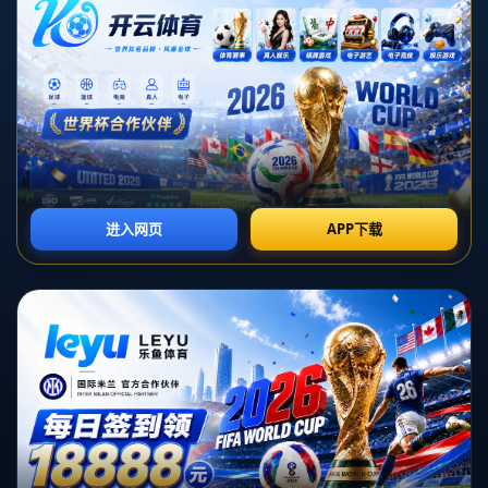
日程，更在于塑造团队的比赛风格和精神面貌。在国足最近不如意的表
现中，教练组无疑处于风口浪尖，因为他们无法有效地激发球员的潜
力，未能调整策略以适应对手的变化。
**战术调整及适应性不足**
国足在世界舞台上频繁落败，很大程度上源于**战术单一**和对变化的**
适应性不足**。不少案例显示，国足常陷入被对手牵制的局面。这种困
境不仅反映了球员临场应变能力的欠缺，也揭示了教练组在赛前准备和
战术变化上的短板。教练组应该更加关注国际先进战术的发展趋势，优
化自己的技战术储备，量身定制适合国足特点的比赛策略。
**球员管理与培养遗漏**
教练组的另一项重要职责是球员的管理与培养。现代足球不再仅仅依赖
天赋，更依赖科学的训练和战术的灵活运用。在这方面，一些国家成功
的例子可供参考。例如，日本足球在青训体系建设上的成功，显著提高
了其国家队的整体水平。相比而言，国足教练组在球员的培养和管理方
面似乎落后许多，需要加强对年轻球员的发掘和培养。
**实施变革以转变局面**
要改善国足的困境，关键在于教练组应勇于自我反思和调整。目前可以
考虑给教练组注入**新鲜血液**，引入先进的训练方法和思维。通过与