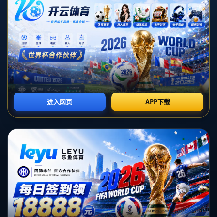
在篮球比赛中，面对防守球员时，灵活的突破能够为进攻创造更好的机
会。他在接球后的瞬间，通过快速的变向，加速突破防线，让对手来不
及反应。这种技艺不仅体现了魔仙哥的速度与敏捷，还展示了他优秀的
球场意识和判断力。在篮球历史上，不少传奇球员都以此为武器，魔仙
哥无疑也在这条路上不断追赶。
而当他转身迎着三人防守包夹上篮时，则更为惊艳。**他的拉杆上篮**
是篮球技巧中的一种细腻处理，结合了个人的技术与心理素质。在此过
程中，魔仙哥并没有因为对手的逼近而失去冷静，反而选择了拉杆的方
式将球送入篮筐。这一动作的流畅性让现场观众为之屏息，显示了他强
大的自信与冷静。众所周知，在激烈的比赛中，能够在高压环境下采取
这种果敢行动的球员，往往可以在关键时刻扭转局势。
关键是，魔仙哥不仅在个人突破上有着无与伦比的表现，其在团队配合
上同样显示出不凡的能力。在这个回合中，他的个人突破吸引了对手的
目光，这为其他队员创造了更好的空位机会。通过对防守者的有效牵
制，魔仙哥使得全队的进攻效率得以提升，真正实现了个人与团队的结
合。他的表现不仅仅是**“我能得分”**的展示，更多的是**“团队能够赢
球”**的实际体现。
案例分析来看，魔仙哥的这一表现与另一位篮球巨星的经典瞬间不谋而
合。比如，科比·布莱恩特在面对防守时灵活运用变向突破和拉杆上篮的