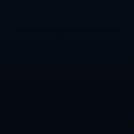
系统。**
综上所述，崔康熙的回国虽然带来了新的希望，但他的未来仍旧扑朔迷
离。球迷们期待着他在未来能做出明智的决定，将中国足球的发展推向
新高峰。在这个充满变数的时代，崔康熙的选择将不仅影响他个人的职
业生涯，也可能成为中国足球历史的重要一笔。