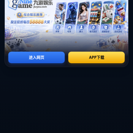
在观察崔康熙的同时，我们也不能忽视其他优秀教练的存在。例如，外
国教练在中超的快速发展同样为本地教练提供了学习和成长的机会。**
未来的中国足球，需要每一位教练共同努力，才能形成更为和谐的生态