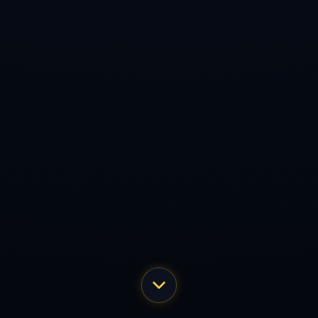
上一篇：珊蒂200米首圈跑23.21秒 需参加复活赛争取名额
下一篇： 详解俄罗斯禁赛事件：连续掩盖终致重罚,足球或可置身事外
Copyright 2024
开云·KAIYUN「中国」官方网站 - 智慧互联
All Rights by
kaiyun
首页
产品
手机
顶部