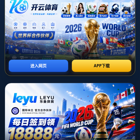
他们向强队复苏的重要一步。吴前作为球队的得分主力，以其灵活的突
破和稳定的三分投射能力，在场上频频制造威胁。尤其是在比赛的关键
时刻，**他的一记关键三分球**不仅提升了全队的士气，也为最终的胜
利奠定了基础。
### 赵继伟的全能表现
另一位值得称道的球员是赵继伟。他在比赛中不仅为队友创造机会，贡
献了8次助攻，还自己的得分也达到12分。赵继伟的控球和视野让对手
防不胜防，能够迅速找到最佳的进攻线路。这种全能表现，使得他成为