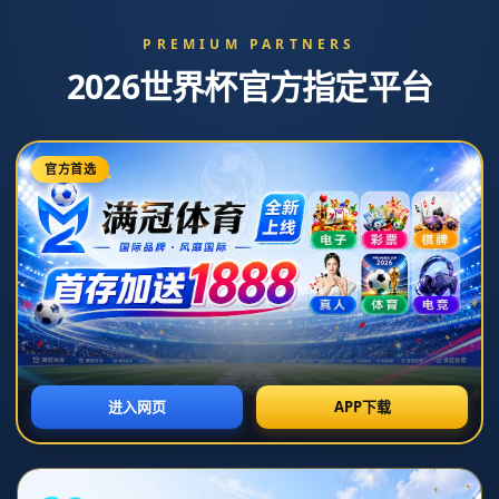
首页
>
新闻中心
新闻中心
吴前18分赵继伟12+8 中国男篮世预赛力
克伊朗
发布时间：2026-07-07T07:30:26+08:00
**吴前18分赵继伟12+8 中国男篮世预赛力克伊朗**
在2023年世预赛的激烈对抗中，中国男篮迎来了与伊朗队的关键战役。
**吴前的出色表现贡献了18分**，而赵继伟则以12分和8次助攻的优异数
据，为球队的胜利立下赫赫战功。这场比赛不仅展现了中国男篮的团队
合作精神，也为他们在世预赛中增添了宝贵的胜利。
### 中国男篮的强劲复苏
近年来，中国男篮一直在努力恢复往日荣光。而与伊朗的这场较量则是