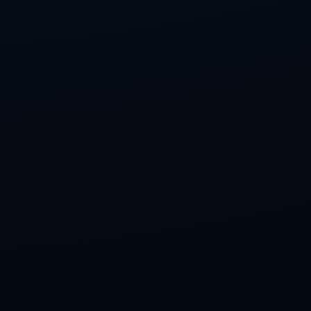
尔特人以及猛龙都在不断探索更优方案，以期在季后赛中走
精彩。