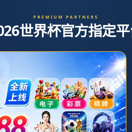
首页
关于我们
产品