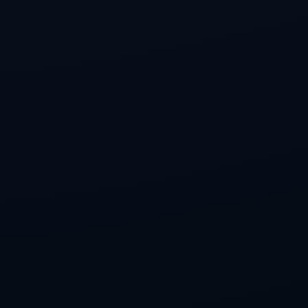
多伦多猛龙。猛龙最近的表现不尽如人意，连败四场，这对
能力和顽强的防守，再次证明了球队的实力。
，他们不仅依靠明星球员的个人能力，同时也注重整体的协同
特人**和猛龙，问题则更为复杂。猛龙需要尽快调整策略，
，以应对可能出现的各种突发状况。球队在本赛季的表现一直