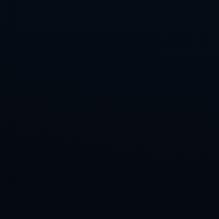
NBA
得更远