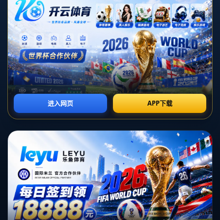
巴西国家队历来以强大的攻击力闻名于世。本场比赛，罗德里戈和拉菲
尼亚的搭档将成为巴西攻击线的核心。*作为年轻一代的杰出代表，罗德
里戈以其灵活的跑动和精准的射门让人印象深刻*。在之前的比赛中，他
多次用出色的表现帮助球队扭转战局。而拉菲尼亚则以快速突破和创造
机会闻名于世，他的传球能力为队友提供了大量的射门机会。两人的首
发将进一步增强巴西队的进攻火力。
**二、秘鲁队的挑战与机遇**
相对巴西的豪华阵容，秘鲁队则更强调团队协作和坚韧的防守。面对巴
西的强大攻击线，秘鲁需要在防守上做出更多的准备。萨维尼奥的出战
为秘鲁带来了不少变数。*作为一名技术性前锋，萨维尼奥的灵活性和对
战局的洞察力使他成为秘鲁攻防转换中的关键人物*。在此前的比赛中，
他对阵容的调度和机智的应对让对手措手不及。因此，如何遏制萨维尼
奥的发挥将成为巴西需要解决的重要课题。