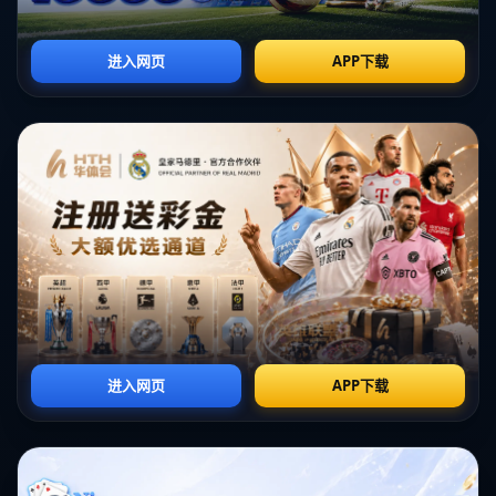
**三、战术布局的对抗**
据了解，巴西主教练在本场比赛中将继续采用其标志性的进攻战术，以
压制对手的防线。这种战术强调传导球与快速突破的结合，使对手很难
防住。然而，秘鲁并不是没有反制之策。他们极有可能选择更为紧凑的
防线，并结合反击战术，希望能在巴西的进攻中找到防守漏洞，进而扭
转局势。*这种“以守为攻”的策略曾在过去成功地为秘鲁赢得过重要比赛
*。
**四、历史对决中的启示**
巴西与秘鲁在历史上有过多次交锋，而在这些交锋中，巴西占据着明显
的优势。然而，秘鲁也曾利用其顽强的拼搏精神，在关键比赛中给予巴
西不小的压力。实际上，在几年前的一场美洲杯比赛中，秘鲁就曾凭借
紧密的团队合作成功逼平巴西，打破了对手的一路连胜。这为秘鲁在本
场比赛中如何应对巴西提供了宝贵经验。
**总结**