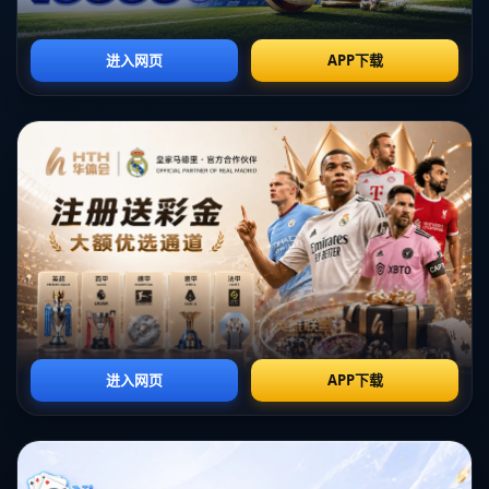
方设置了不同的票种，确保大家根据自己的需求和预算做出选择。通过
这样的方式，国足希望能够最大程度上吸引和满足广大球迷的参与热
情。
同时，为了保证现场秩序和安全，参会球迷需遵循相关规定，遵守活动
现场的管理要求。确保在参与过程中，既能享受活动的乐趣，也能维护
良好的活动氛围。
3、活动互动内容丰富多彩
本次国足球迷见面会将以多样化的互动内容为特色，让球迷尽情享受与
球员的亲密互动。活动中的其中一个环节将会是球员与球迷之间的现场
问答，球迷们可以向自己喜爱的球员提问，了解他们的训练、比赛经历
以及日常生活。这无疑增加了活动的趣味性，也让球迷更深入了解选手
的拼搏故事。
此外，现场还会有球员签名环节，球迷们可以在活动中亲手拿到心仪球
员的签名，留下美好的纪念。这对于每一个国足球迷来说，都是一种无
上的荣耀。在活动中，还会举办一些小型的足球知识竞赛，获胜者可以
获得现场周边商品，增加了互动的趣味性和竞争性。
不仅如此，活动还安排了球迷合照环节，球迷们有机会与球员一起合影
留念，展现对国足的支持和热爱。这样的互动无疑会增强球迷的参与感
与归属感，使每个参与者都能感受到国足对他们的重视与感激。