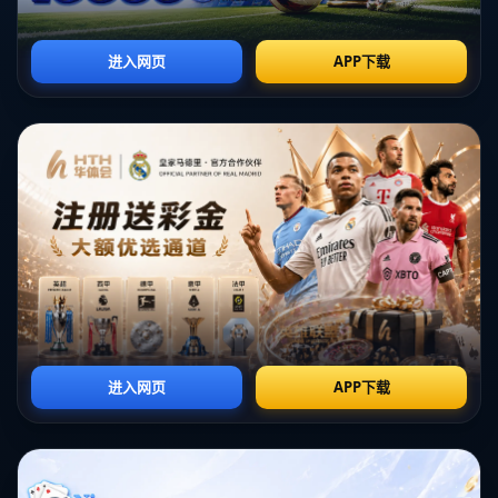
强了整体实力。
年轻的球员在比赛中不断的锻炼与成长，不仅推动了南京队的整体晋
升，而这也为未来的长远发展奠定了坚实的基础。未来的南京隊，定会
依赖这批潜力新星的加入来争取更好的成绩。
3、俱乐部管理与市场营销策略
好的管理模式是俱乐部成功的关键之一。南京队在改制以来，逐步优化
了俱乐部的管理结构与运营体系，确保一线队和青训之间的良性循环。
在管理层的带领下，球队在人员配置、资源分配和后勤保障等多个方面
实现了更加高效的运作。
与此相应的是南京队逐步加强的市场营销策略，通过举办社区活动、与
地方企业合作等方式，进一步提高了球队的社会知名度和吸引力。不仅
增强了与球迷的互动和凝聚力，也为俱乐部的资金来源打开了新的通
道。
在未来的发展中，南京队必须继续增强管理的科学性和市场营销的前瞻
性，以适应日益激烈的竞争环境。通过这样的方式，南京队将能够稳固
自己的在中超联赛中的地位，并为更高的目标做足准备。
4、球迷文化与社群支持
球迷文化是任何足球俱乐部发展的重要一部分，南京队在这方面同样值
得称道。球队的核心球迷组织持续为球队呐喊助威，形成了稳定而又强