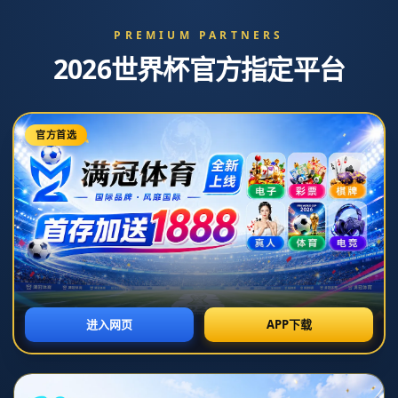
首页
>
新闻中心
新闻中心
南京中超球队南京队最新赛季表现及未来
发展前景深入分析
发布时间：2026-07-07T07:30:26+08:00
本文将深入分析南京中超球队南京队在最新赛季中的表现及未来发展前
景。首先，文章将从球队近期的竞技表现、后备人才培养的情况、俱乐
部管理和市场营销策略以及球迷文化与社群支持这四个方面进行全面探
讨。南京队在2023赛季的表现虽然面临挑战，但在年轻球员的培养和球
迷的忠诚支持下，球队未来的潜力依旧乐观。分析的结果将为南京队在
竞争日趋激烈的中超联赛中寻找突破点，提供重要的参考意见。
1、近期竞技表现分析