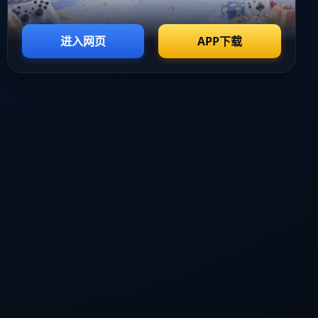
成为新的选择。
选择一位能够带来新思想和新战术的教练，将是至关重要的
受瞩目。他擅长在比赛中利用灵活多变的战术调整，以适应
常采取层次分明的战术布置，使得球队在高压环境下依旧能
高效，但德泽尔比波特的战术更加注重细节。
，他能够在瞬息万变的比赛中临场作出快速反应，这种能力
绩的提升是双赢的关键。德泽尔比波特带来的新战术理念，
员，而利物浦一直重视青训和年轻球员的发展，双方的理念
的历史与文化，波特的执教风格与利物浦期望的拼搏精神相