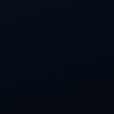
整将为更多球员提供机会，这不仅能提高球队的战斗力，同
攻方式将使对手难以适应。同时，善于战术变化的波特将使
和战术思路，红军可能会重现往季的荣耀，向着更高的目标
对挑战时的主动适应。无论是德泽尔比波特自身的执教风
令球迷们期待着重新塑造辉煌的那一天。
下一篇： 欧洲顶级足球俱乐部的辉煌历史与未来展望探讨