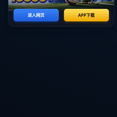
已经不
上海站国际轮滑马拉松巡回赛正式开幕
因此，
决策，
好消息，切尔西官方：里斯-詹姆斯已回归球队训练
2、德
全网高清世界杯比赛直播平台推荐
德泽尔
对手的
小卡三节砍31分快船大胜奇才 公牛送黄蜂5连败
他的球
“2023世界杯男篮预选赛全程高清直播”
够保持
作为一
观看世界杯女足直播的最佳体育APP推荐
无疑对
3、潜
联系我们
若德泽
CONTACT US
能够激
其次，
手机： 18878408941
在此有
电话： 028-8546555
最后，
邮箱： admin@zhen-cn-