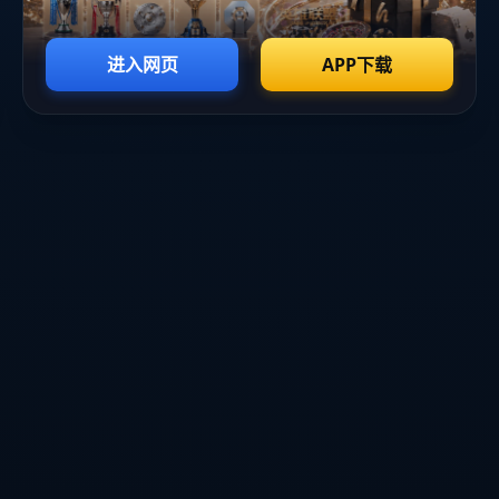
再完全契合球队的需求。这为可能的换帅创造了条件，德泽尔比波特恰好
利物浦的现状和挑战不仅仅是战绩的浮动，更是对未来发展的考量。是否
德泽尔比波特自然进入了高层的视野。
泽尔比波特的执教风格
比波特在执教布莱顿期间，以其独特的战术理念和对年轻球员的使用而备
风格，令球队在场上表现得更加充满活力与创造力。
队不仅注重控球和攻击，还强调防守的组织性。德泽尔比波特在防守时常
稳定。这与利物浦的传统风格在某种程度上有相似之处，都是追求高压与
位年轻的教练，德泽尔比波特对于新战术的探索与运用有着天然的灵活性
利物浦这样的顶级俱乐部来说至关重要。
在的合作前景
尔比波特真的成为利物浦的新主帅，双方的合作前景值得期待。首先，业
发球队的潜力，提升整体表现，从而追求更高的排名和赛事成绩。
利物浦的引援策略与德泽尔比波特的执教风格吻合。波特擅长培养年轻球
着高度一致性，这将使得整个团队更具凝聚力和战斗力。
德泽尔比波特与俱乐部文化的契合也是成功的必要条件。利物浦有着悠久