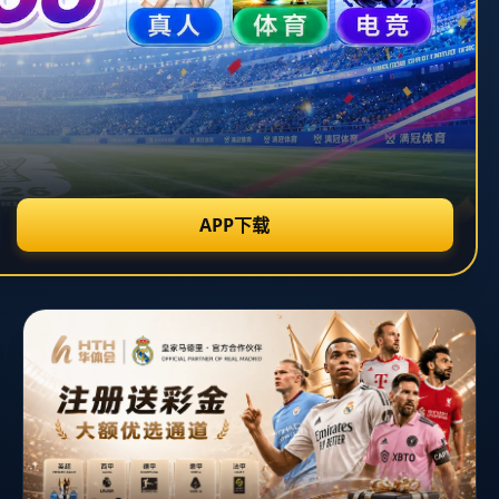
中心
利物浦瞄准德泽尔比波特期
发布时间：2026-07-07T07:30:2
足球俱乐部在近年来的竞技表现起伏不定，随着主教练滕哈格的局势岌岌
布莱顿主教练德泽尔比波特身上。德泽尔比波特在短时间内展现出卓越的
文将从利物浦的现状与挑战、德泽尔比波特的执教风格、潜在的合作前景
物浦的现状与挑战
，利物浦在英超联赛中的表现可谓起伏不定，尽管在2019年和2020年间
滕哈格作为主帅带领球队迎来了不少挑战，战绩的波动让他饱受压力，俱
大环境使得利物浦在战术风格和球队氛围方面都需要进行一些调整。球迷