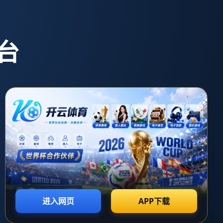
NEWS
中心
新闻中心
联系方式