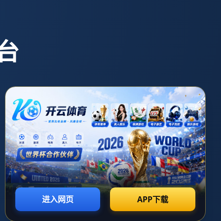
NEWS
中心
新闻中心
联系方式