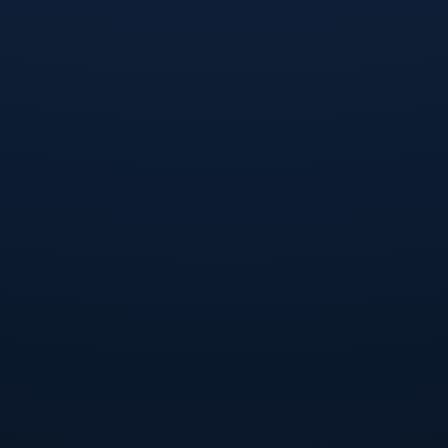
规 越位 换人 甚至具体到哪一条边路发起的进攻 有的平台还会加入实时热
数据寻找盘口节奏的用户来说 这些是不可或缺的参考维度
析 深度用户的多平台组合策略
资深球迷 A 的使用习惯为例 他在世界杯期间会采用多平台组合策略 首
醒 然后搭配一款综合体育应用 用于阅读赛后战报和战术解读 在关键淘汰赛
场小组赛放入关注列表 一旦任何一场比赛出现进球或点球判罚 手机会以短
密度极高的世界杯周期里几乎不遗漏任何关键节点 同时也避免了在多个应