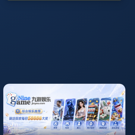
台推荐与解析
6+08:00
信息爆炸的时代 如果还在靠聊天室里别人转述比分 或者不
实时、稳定又好用的世界杯比分直播平台 成了看球体验中影响
从更新速度 功能体验 数据深度等维度进行拆解 帮你选出最
迷而言 最直观的是比分更新的及时性和准确性 世界杯比赛
能还是0比0 电视里已经完成破门 对于参与竞猜 投注或玩梦