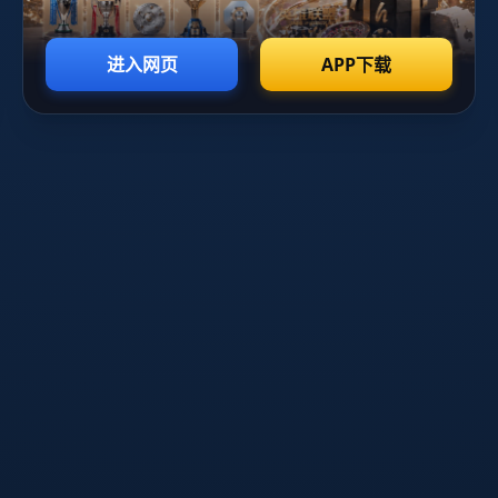
用户 这种延迟甚至可能直接影响决策 此外 好的平台不仅给出比分 还会提
 等帮助你客观判断场上形势 而不是只看比分表面数字
界杯比分平台的关键指标
时可以从几个维度综合衡量 首先是实时性 一般专业平台都会在进球 红牌
 Opta StatsPerform 等 其次是数据维度 除了比分和进球者 球迷
些能帮助你更全面理解战术对抗 第三是交互体验 比如界面是否清晰 有没有
醒 对深夜看球的人来说 这些细节非常关键 第四是多端适配 好的平台应该
件 做到真正意义上的随时随地看比分
体育平台实况功能解析
平台类型中 综合型体育平台是最常见的一类 它们往往集成了世界杯比分直播
生态完整 用户可以在一个应用里完成查比分 看赛程 浏览战报 评论互动等
的技术积累 支持多场比赛同时展示 对多线看球的用户非常友好 例如 有
球事件 用户点击后可查看详细技战术分析 包括阵型站位 换人时间 节点数
据的比分直播工具优势
型平台相比 也存在一些更偏“工具属性”的世界杯比分直播产品 它们通常界
对热衷统计和分析的用户更具吸引力 这类工具往往会提供比分 时间线 事件