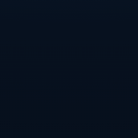
除了数据和赔率，信息差与观点碰撞同样是影响竞猜成败的重要因素。
一些主打足球资讯与社区交流的应用，在世界杯期间会开设专题频道，
集中推送赛前情报、球员伤病、临场变阵预测以及主帅发布会要点。与
纯粹的新闻不同，这类软件往往鼓励用户在评论区或圈子中输出自己的
分析，形成一种半专业、半娱乐的讨论氛围。对于新手来说，观察不同
用户的思路，能帮助快速熟悉盘口变化逻辑与心理预期 例如，当大量用
户在某一场热门对决中盲目追捧强队时，有经验的玩家可能会结合赛程
密集度、体能消耗等因素，反而选择更为稳健的让球或总进球数玩法，
从而实现风险对冲。
案例分析 理性使用竞猜软件的实践场景
以某届世界杯小组赛的一场强弱对话为例 很多综合型竞猜软件在赛前给
出的胜平负指数高度倾向传统豪门，而数据分析软件则通过历史战绩和
近期状态指出一个细节 弱队在此前友谊赛中展现出极强的防守韧性，场
均被射正次数下降明显。资讯社区型应用中，还有记者披露强队核心前
锋带伤出场的消息，并分析其对进攻效率的影响。某位理性玩家结合三