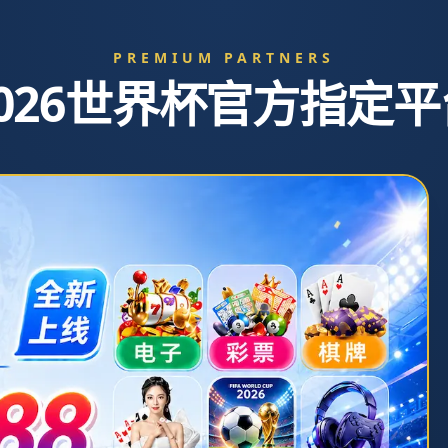
首页
关于我们
产品