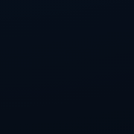
所有与之相关的比赛，附带提醒功能，让用户把注意力集中
在最忙的时候也能做到“不错过关键场，不被冗余信息绑
可能在赛前模块中嵌入球队世界排名、近期战绩、交锋历
背景中。一些平台甚至会在赛程页面直接嵌入简单的数据模
预判参考。这种将赛程与数据分析融合的做法，本质上是在