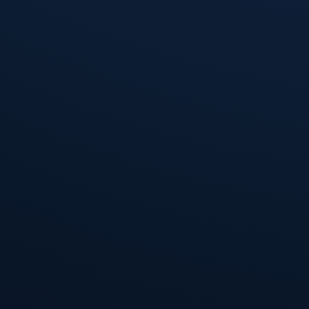
除了信
kaiyuntiyu.com
球队，
地址： 山西省运城市万荣县通化镇
象条款
式呈现
以某届
他们极
简单罗
组赛中