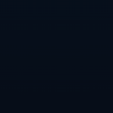
阅某支国家队或某位球星的动态赛程：选定球队后，系统自动筛选并聚合
关心的内容上。对于时间有限的上班族，这样的功能令他们无需逐场浏览，
程中心中的数据维度也愈发丰富。过去，它只是告诉你何时开球，现在则
停名单、场地气候等辅助信息，使每一场比赛都被放置在一个可被理解的
胜平负概率图、进球时间分布预测，让球迷在浏览赛程的获得更具深度的
轴”升级为“信息轴”。