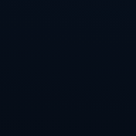
球迷订
在真正
架”。
现代赛
史、伤
型，如
把“时间