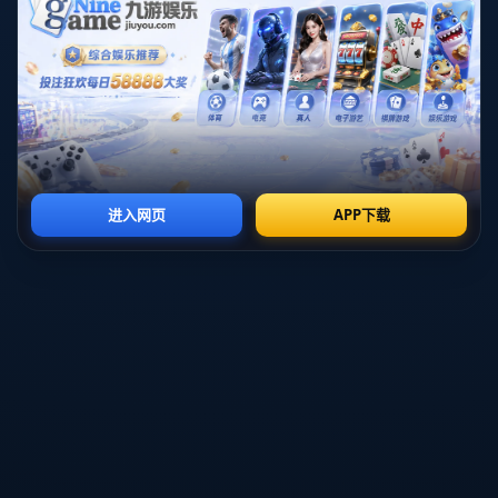
波胆的本质是投注一场比赛的
具体比分
，例如1比0 2比1 0比0，甚至常
见的“其他比分”。因为命中难度大，赔率通常较高，有的热门比分在5到
8倍之间，冷门甚至能到几十倍以上。高赔率的背后意味着：
命中频率
低 波动极大
。世界杯波胆攻略的第一步就是明确认知——它更适合作为
策略性点缀玩法
，不应成为重仓主战场，否则几场没中就可能消耗大量
本金。理性玩家会把波胆看作预测能力的“附加题”，同时结合让球盘 全
场大小球等更稳健的投注方式进行搭配。