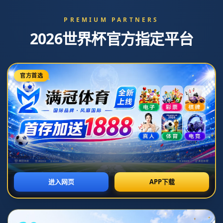
首页
>
新闻中心
新闻中心
世界杯投注波胆攻略与投注技巧解析
发布时间：2026-07-07T07:30:26+08:00
世界杯投注波胆攻略与投注技巧解析