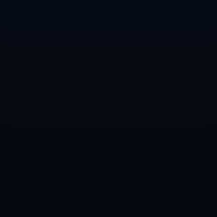
有速度型反击点。盘口方面，A队让球较深，大小球设置在2点5球。通
过观察双方近期数据，A队场均进球接近2球，失球不多，B队在面对强
队时往往深度防守，依靠反击寻找机会。结合小组赛首战心态，这类比
赛的波胆思路可能以
A队赢球 小比分偏多
为主，1比0 2比0 2比1较为匹
配基本面。如果临场消息显示B队后防核心伤缺，A队首发排出三前锋，
且2比0 3比0的赔率有明显下降，则可以适度加大对
两到三球净胜
相关
波胆的关注权重。仍需控制单注金额，避免因所谓“看好”而失去风险控
制。
资金管理与心理纪律的重要性
很多人在世界杯波胆投注中遇到的最大问题不是看错几场，而是
不懂节
奏控制
。波胆的赔率诱惑使得“翻本心态”极易出现，上一场错了1比0，
就想在下一场加倍下注2比0 3比0，试图一把赢回所有，这种做法往往
把风险叠加到同一时间段。相对理性的资金管理方法，是先设定好本次
世界杯的总预算，分解到每日刻意限制波胆投注占总额的比例例如20%
左右，再根据当天比赛场次与信心程度进行分配。每一个具体比分的投
入都应是可承受的损失，而不是“孤注一掷”。同时要有充足的心理预期
——即使分析到位，波胆也会因为一个补时进球而“被绝杀”，只有接受
这种偶然性，才不会在单场失利后情绪化操作。
结合多种玩法构建波胆组合思路