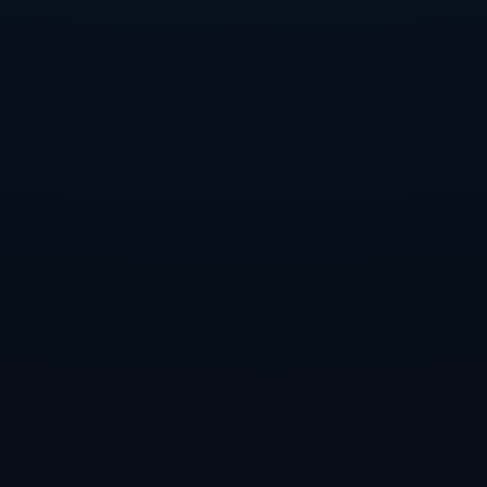
从球队风格入手的比分预判思路
世界杯赛场上，各支国家队的战术取向差异明显，有的主打防守反击，
有的强调高位逼抢和快速推进。做波胆投注时，最实用的切入点之一就
是研究
攻防风格与进球期望
。例如传统防守强队往往对0比0 1比0这类
小比分出现概率更高，而技术流 强攻型球队则容易打出2比1 3比1甚至
更大的比分。与此还要结合世界杯的阶段性——小组赛首轮球队普遍偏
谨慎，0比0 1比0这类结果并不少见；到最后一轮如果出现生死战，落
后方会更加冒险，后段时间进球骤增，波胆可能演变成2比2 3比2等偏
大比分。
同一支球队在不同阶段呈现出的比分模式很可能不同
，不能简
单地用平时友谊赛或预选赛的习惯来套用。
数据支撑之下的波胆选择技巧
真正成熟的世界杯波胆投注不会只依赖观感，而是会借助数据做辅助判
断。常用的指标包括场均进球数 场均失球数 射门次数 射正次数 xG预
期进球等。比如，当一支球队场均进球超过2球但防守一般，对手又是
相对开放的打法，那么2比1 3比1 3比2这类比分的权重就会提高。反
之，如果双方射门数据都偏低，xG长期在1以内，结合淘汰赛“输一场就