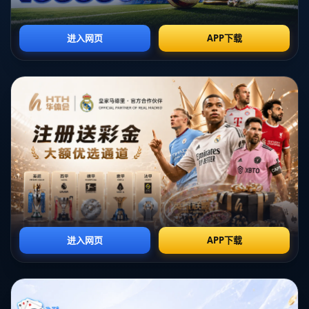
分布式风控机制的平台 正规平台一般会采用SSL加密 在充值和提现环
节要求双重验证,例如短信验证码 配合安全问题或谷歌验证器。此外,也
要关注提现流程是否公开透明,是否清晰注明到账时间 手续费 条件限制
等信息。若某平台在宣传中刻意弱化提现说明,只强调“秒到”“无门槛”,反
而要提高警惕;实践中,很多纠纷都集中在提现阶段,开户前不妨先查看服
务条款或主动咨询客服进行验证。
从玩法和赔率的角度看,一款适合2026世界杯的手机投注平台,应当在赛
前盘 滚球盘 让球 大小球 波胆 串关 特殊玩法等方面做到均衡覆盖 对于
只想轻松娱乐的用户,简洁的主玩法入口+适度的赛事分析就已足够;而对
重度玩家或长期关注五大联赛的深度球迷来说,更看重的可能是盘口更新
速度 实时赔率波动 赛中数据展示等进阶功能。在赔率表现上,切忌一味
追求“市场最高”,真正值得信赖的平台通常会在合理范围内波动,极端高赔
率多半伴随隐含条件或后续限制,比如提高中奖门槛、降低投注上限等。
在手机开户流程方面,绝大多数平台的大致步骤是类似的,但在关键细节
上仍存在差异。通常你需要依次完成 下载安装或访问移动端页面 提交
基础注册信息 进行实名认证 绑定支付工具 设定账户安全选项 在注册阶
段,要注意使用常用手机号和个人邮箱 避免未来无法找回账户;实名认证
则要确认信息一致性,如姓名和证件号码不可随意填写,以免影响后续资
金操作;在绑定支付工具时,要优先考虑自己日常使用且风控稳定的渠道,