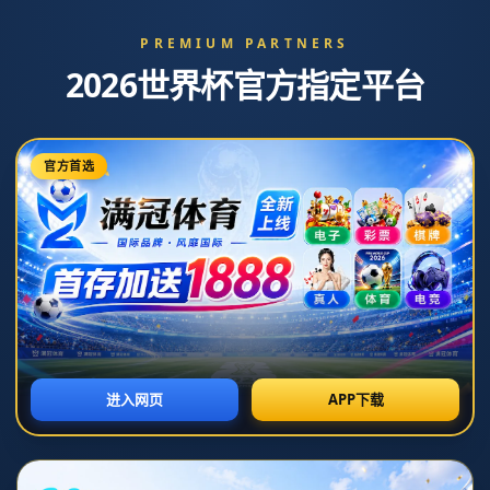
首页
>
新闻中心
新闻中心
2026世界杯手机投注开户指南与平台推荐
发布时间：2026-07-07T07:30:26+08:00
2026世界杯手机投注开户指南与平台推荐实用解析
随着2026世界杯临近,越来越多球迷希望通过手机投注为观赛增加互动
感与参与感。但如何安全开户、选择靠谱平台、避免风险,并不是每个人
都真正弄得清楚。尤其是在碎片化信息的冲击下,各种“大神推荐”“内部渠
道”充斥社交媒体,反而让新手更容易踩雷。因此,在正式参与之前,先系统
了解开户流程、平台选择要点与常见陷阱,就显得格外重要。
要想在手机端轻松参与世界杯投注,首先要理解一个核心原则 安全合规
优先 压倒一切所谓高赔率 手机投注从本质上看是资金与信息的在线流
动,只要牵涉资金账户,就必须把平台资质、数据安全和资金进出渠道放