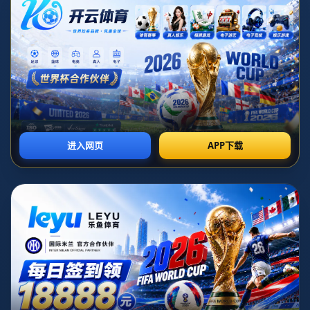
赛制升级与时间轴概览