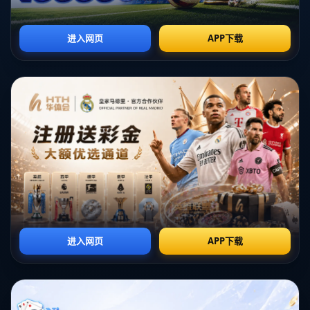
面对胜负艰难的赛程，国安的人员**配置显得捉襟见肘**。一旦主力球
员受伤或状态不佳，替补阵容的薄弱使得球队在战力上显得不足。这不
仅让教练在排兵布阵上受到制约，也容易导致场上球员负荷过重，影响
整体发挥。
### **国安未来的转型之路**
1. **引援策略调整**