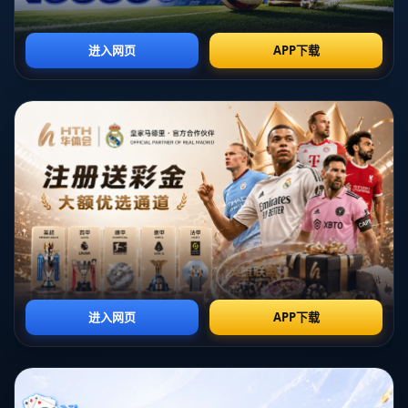
从袁丛的语调中，我们能感受到某种从容的自信，这种自信并非自大，
而是源于米利西奇日复一日的理念灌输。作为球队教练，**米利西奇**
在训练中不停强调勇敢，尤其是在球队面临困境时。他常常告诉队员，
“篮球或足球，都是勇者的游戏，只有勇敢者才能在关键时刻挺身而
出。”正是在这种精神的激励下，袁丛和她的队友们在赛场上表现得更加
从容和坚定。
在现代竞争激烈的国际女足市场中，每一个球员都渴望站在巅峰。然