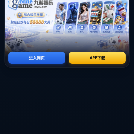
而，**“顺其自然”**不只是一个石佛般的心态，它意味着对自己能力的充
分信任和一种自我价值的不懈追求。袁丛的表现无疑为那些在压力下逐
渐失去方向的年轻球员点亮了一盏明灯——坚持自己的信念，不要太过
于关注结果，而应享受其中的过程。
一个经典的案例是在一次对阵强敌的比赛中，球队一度以0比2落后，士
气陷入低谷。就在此时，米利西奇喊出了自己一贯的激励口号：“勇敢起
来！”这不仅让球员们振作起来，也激发了袁丛的斗志，她在随后的比赛
中连续创造了两次得分机会，并最终以一记精彩绝伦的凌空射门扳平比
分。*这样的战术调整和心理建设，正是米利西奇所倡导的“勇敢足球”理
念的生动体现。*