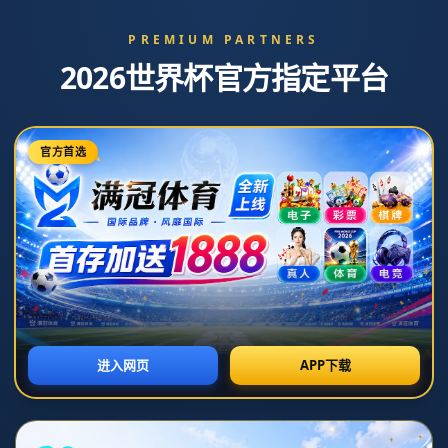
首页
>
新闻中心
新闻中心
袁丛：女超金靴？顺其自然！米利西奇每
天强调勇敢
发布时间：2026-07-07T07:30:26+08:00
**勇敢前行：袁丛的自然追求与米利西奇的智慧启示**
在竞技体育的世界中，成就往往与努力和天赋并重。但对于一些运动员
来说，成功之路也许不仅仅是结果，还有一路上的心态。近日，中国女
足球员**袁丛**在谈及自己在女超联赛中的表现时，坦言：“金靴？顺其
自然。”她的从容态度不仅给所有追求冠军的人提供了一种新的视角，也
将她现任教练米利西奇的理念引入公众视野——勇敢。
*勇敢不仅意味着不惧怕失败，也意味着敢于面对前方未知的挑战。*在