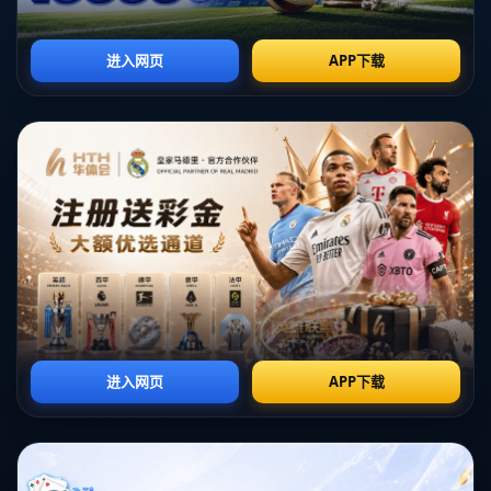
代表的西班牙豪门球队为国家队输送了大量年轻有潜力的球员，这些球
员不仅拥有扎实的技术基础，更是在战术执行上默契十足。西班牙的传
控战术依然是其制胜法宝，配合流畅、跑动积极，让对手防不胜防。
相比之下，意大利则在经历了一段低谷期后，重新找回了自我。意大利
的防守技术被誉为世界一流，在“极致防守”的战术体系下，迭代更新出
的新一代球员逐渐适应现代足球的发展趋势。球队兼顾进攻与防守的平
衡，使其在面对强敌时总是能够展现出惊人的韧性与战斗力，这也是他
们过往成功的原因之一。
目前，西班牙和意大利队都在为2024欧洲杯做好准备，各自的状态也在
逐渐上升。友谊赛中的表现和球员伤病情况将影响他们在小组赛中的表
现，这将为小组首轮的对抗增加了更多变数。无论是西班牙的传控，还
是意大利的反击，都让这一轮对决被热切期待。
3、球员间的精彩对决
2024欧洲杯的“死亡之组”中，将会涌现出一批顶级球星，他们之间的对
抗无疑是比赛的一大看点。例如，西班牙的法蒂、佩德里等年轻球员已
经崭露头角，展现出极大的潜力。他们的速度和技术将是西班牙进攻的
重要武器。法蒂的突破能力，佩德里的传球视野，都是意大利后防线需
要重点关注的因素。
与此同时，意大利的老将和新星们也将为球队的攻防注入活力。诸如基