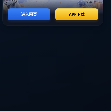
失利都可能导致排名的动荡。
现强劲，而曼联在客场的表现则并不稳定，球队需要快速调
也展示了他们斗志的体现。
队默契度都达到了一个新的高度，表现出色。而柏林联合虽
组显示出的是一个强队配弱队的局面。
刻把握住机会。利物浦虽然在进攻端多次创造机会，但在关
得较为平平，缺少更大的突破。
够在关键比赛中获得胜利，而曼联尽管阵容星光熠熠，但球
的表现。接下来的比赛中，许多关键对决将决定出哪些球队能
役，任何一方的失利都可能导致出线形势的变化。
有技术的对抗也有战术的较量。两队的历史交锋也让这场比
赛。若曼联想要回归强队行列，必须在这场比赛中展现出更