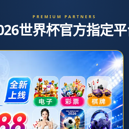
首页
关于我们
产品