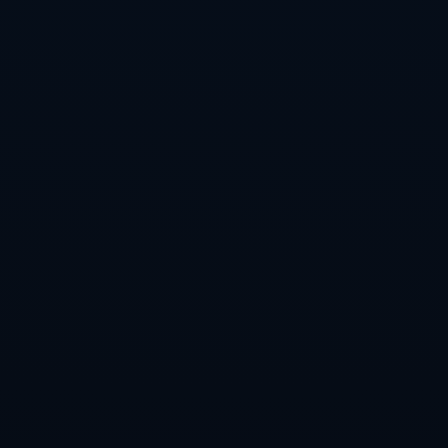
本意识 不要把它当成稳赚不赔的工具
案例分析 从情绪下注到策略化决策