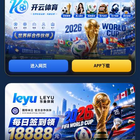
风注册 关键在于几个本质指标 首先是
合规与安全
可靠的平台通常会在
显眼位置展示牌照信息 隐私条款 以及资金安全说明 资金往来应采用标
准化支付通道 对个人信息采用加密传输机制 这一点直接关系到账号与
资金是否有保障 其次是
赔率与盘口设置是否透明
不同平台给出的盘口
可能存在细微差异 但正常情况下不会离谱偏离市场主流水平 如果你发
现某平台赔率一边倒到不合常理 反而需要提高警惕 此外 用户体验也十
分重要 良好的界面设计和清晰的操作流程 能在紧张的赛程中减少误操
作 让你更专注于判断本身
了解常见玩法降低盲目跟风