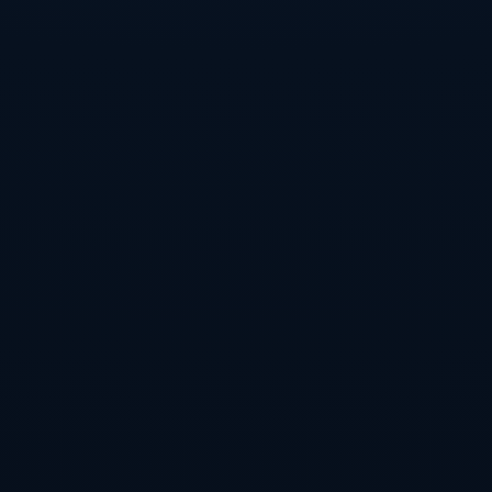
根据自身可承受范围 设置一个总预算 并将其分解为单场可使用资金 比
如 将总预算分成二十到三十份 每场只使用其中一份或更少 对任何单场
比赛 即便你十分有把握 也不要冲动地压上大部分资金 同时 不建议频繁
调整下注额度 去追逐短期盈亏的波动 可以事先设定每天或每轮比赛的
上限 无论输赢 都按既定比例行动 这套看似保守的做法 能有效降低因情
绪起伏而导致的极端损失
使用技巧三 善用实时盘口与现金出局功能